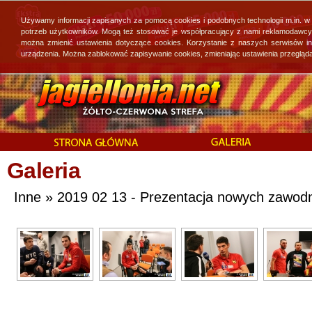
Używamy informacji zapisanych za pomocą cookies i podobnych technologii m.in. w
potrzeb użytkowników. Mogą też stosować je współpracujący z nami reklamodawcy, 
można zmienić ustawienia dotyczące cookies. Korzystanie z naszych serwisów i
urządzenia. Można zablokować zapisywanie cookies, zmieniając ustawienia przegląda
Galeria
Inne » 2019 02 13 - Prezentacja nowych zawod