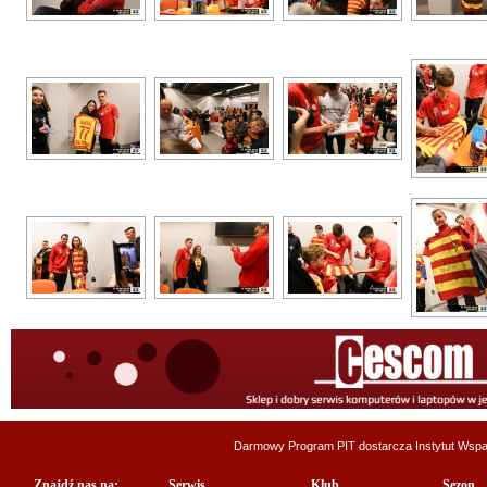
Darmowy Program PIT dostarcza
Instytut Wsp
Znajdź nas na:
Serwis
Klub
Sezon