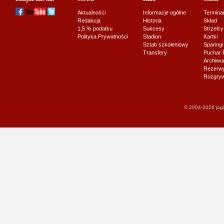
Aktualności
Informacje ogólne
Termina
Redakcja
Historia
Skład
1,5 % podatku
Sukcesy
Strzelcy
Polityka Prywatności
Stadion
Kartki
Sztab szkoleniowy
Sparingi
Transfery
Puchar 
Archiw
Rezerwy J
Rozgryw
© 2004-2026 jagi