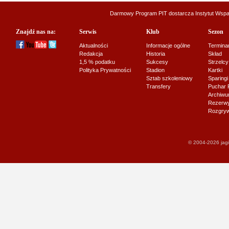
Darmowy Program PIT dostarcza
Instytut Wsp
Znajdź nas na:
Serwis
Klub
Sezon
Aktualności
Informacje ogólne
Termina
Redakcja
Historia
Skład
1,5 % podatku
Sukcesy
Strzelcy
Polityka Prywatności
Stadion
Kartki
Sztab szkoleniowy
Sparingi
Transfery
Puchar 
Archiw
Rezerwy J
Rozgryw
© 2004-2026 jagi