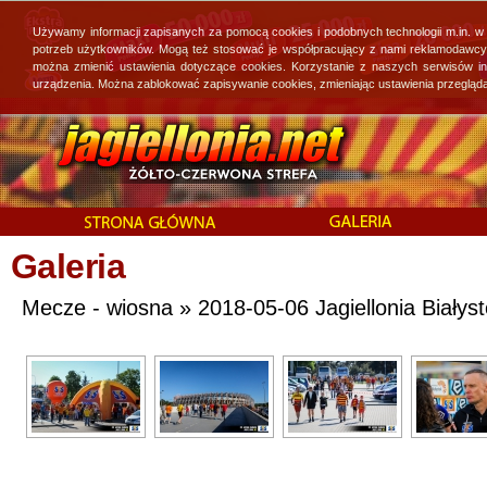
Używamy informacji zapisanych za pomocą cookies i podobnych technologii m.in. w
potrzeb użytkowników. Mogą też stosować je współpracujący z nami reklamodawcy, 
można zmienić ustawienia dotyczące cookies. Korzystanie z naszych serwisów i
urządzenia. Można zablokować zapisywanie cookies, zmieniając ustawienia przegląda
Galeria
Mecze - wiosna » 2018-05-06 Jagiellonia Białys