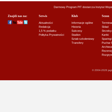
Darmowy Program PIT dostarcza
Instytut Wsp
Znajdź nas na:
Serwis
Klub
Sezon
Aktualności
Informacje ogólne
Termina
Redakcja
Historia
Skład
1,5 % podatku
Sukcesy
Strzelcy
Polityka Prywatności
Stadion
Kartki
Sztab szkoleniowy
Sparingi
Transfery
Puchar 
Archiw
Rezerwy J
Rozgryw
© 2004-2026 jagi