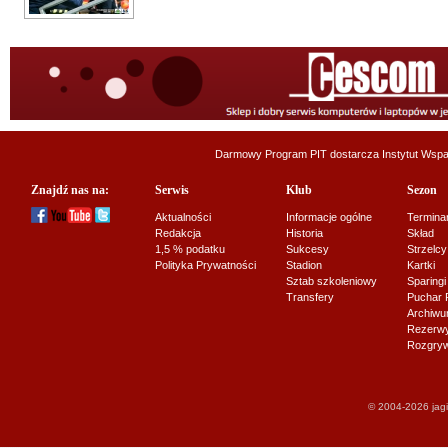
Darmowy Program PIT dostarcza
Instytut Wsp
Znajdź nas na:
Serwis
Klub
Sezon
Aktualności
Informacje ogólne
Termina
Redakcja
Historia
Skład
1,5 % podatku
Sukcesy
Strzelcy
Polityka Prywatności
Stadion
Kartki
Sztab szkoleniowy
Sparingi
Transfery
Puchar 
Archiw
Rezerwy J
Rozgryw
© 2004-2026 jagi