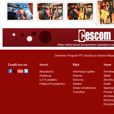
Darmowy Program PIT dostarcza
Instytut Wsp
Znajdź nas na:
Serwis
Klub
Sezon
Aktualności
Informacje ogólne
Termina
Redakcja
Historia
Skład
1,5 % podatku
Sukcesy
Strzelcy
Polityka Prywatności
Stadion
Kartki
Sztab szkoleniowy
Sparingi
Transfery
Puchar 
Archiw
Rezerwy J
Rozgryw