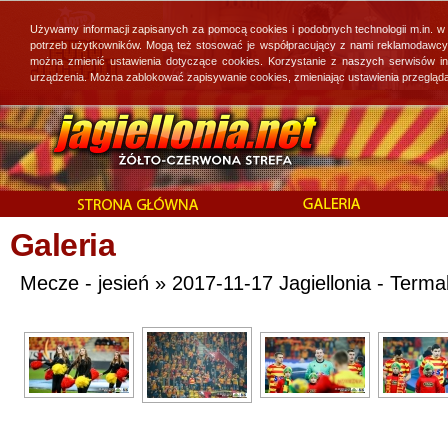
Używamy informacji zapisanych za pomocą cookies i podobnych technologii m.in. w
potrzeb użytkowników. Mogą też stosować je współpracujący z nami reklamodawcy, 
można zmienić ustawienia dotyczące cookies. Korzystanie z naszych serwisów i
urządzenia. Można zablokować zapisywanie cookies, zmieniając ustawienia przegląda
Galeria
Mecze - jesień » 2017-11-17 Jagiellonia - Termal