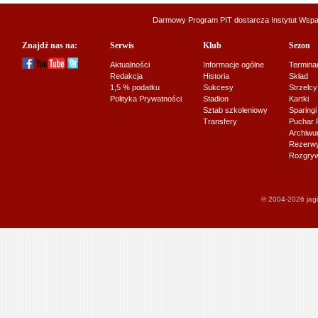
Darmowy Program PIT dostarcza
Instytut Wsp
Znajdź nas na:
Serwis
Klub
Sezon
Aktualności
Informacje ogólne
Termina
Redakcja
Historia
Skład
1,5 % podatku
Sukcesy
Strzelcy
Polityka Prywatności
Stadion
Kartki
Sztab szkoleniowy
Sparingi
Transfery
Puchar 
Archiw
Rezerwy J
Rozgryw
© 2004-2026 jagi