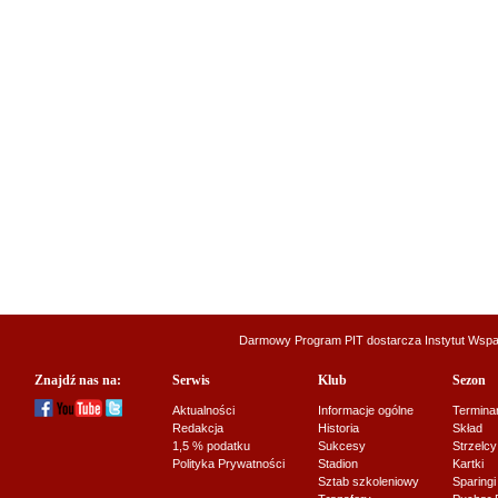
Darmowy Program PIT dostarcza
Instytut Wsp
Znajdź nas na:
Serwis
Klub
Sezon
Aktualności
Informacje ogólne
Termina
Redakcja
Historia
Skład
1,5 % podatku
Sukcesy
Strzelcy
Polityka Prywatności
Stadion
Kartki
Sztab szkoleniowy
Sparingi