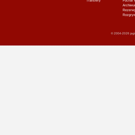
Transfery
Puchar 
Archiw
Rezerwy J
Rozgryw
© 2004-2026 jagi