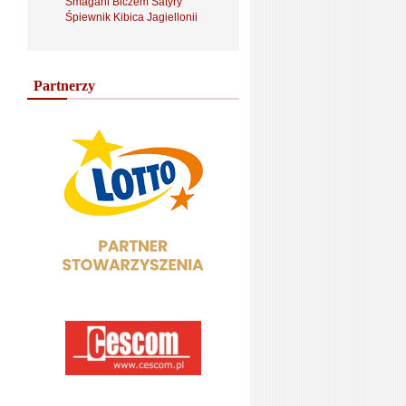
Smagani Biczem Satyry
Śpiewnik Kibica Jagiellonii
Partnerzy