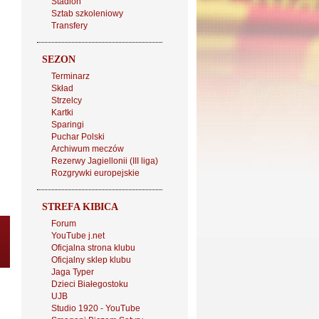
Stadion
Sztab szkoleniowy
Transfery
SEZON
Terminarz
Skład
Strzelcy
Kartki
Sparingi
Puchar Polski
Archiwum meczów
Rezerwy Jagiellonii (III liga)
Rozgrywki europejskie
STREFA KIBICA
Forum
YouTube j.net
Oficjalna strona klubu
Oficjalny sklep klubu
Jaga Typer
Dzieci Białegostoku
UJB
Studio 1920 - YouTube