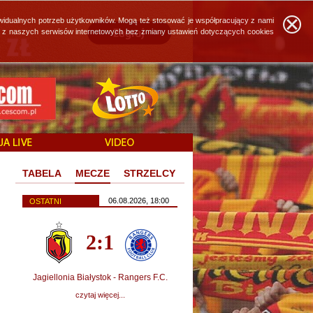
widualnych potrzeb użytkowników. Mogą też stosować je współpracujący z nami
ie z naszych serwisów internetowych bez zmiany ustawień dotyczących cookies
TABELA
MECZE
STRZELCY
06.08.2026, 18:00
OSTATNI
2:1
Jagiellonia Białystok - Rangers F.C.
czytaj więcej...