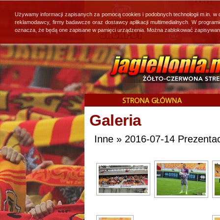
Używamy informacji zapisanych za pomocą cookies i podobnych technologii m.in. w
reklamodawcy, firmy badawcze oraz dostawcy aplikacji multimedialnych. W program
oznacza, że będą one zapisane w pamięci urządzenia. Można zablokować zapisywanie 
Galeria
Inne » 2016-07-14 Prezentac