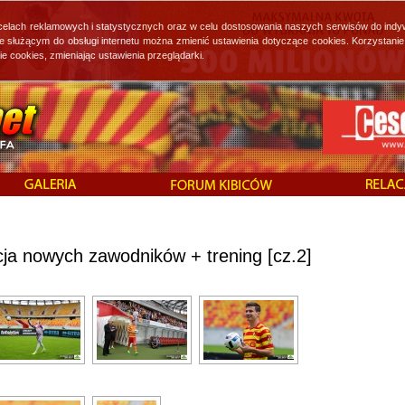
 celach reklamowych i statystycznych oraz w celu dostosowania naszych serwisów do indy
ie służącym do obsługi internetu można zmienić ustawienia dotyczące cookies. Korzystan
cookies, zmieniając ustawienia przeglądarki.
ja nowych zawodników + trening [cz.2]