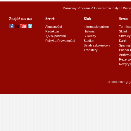
Darmowy Program PIT dostarcza
Instytut Wsp
Znajdź nas na:
Serwis
Klub
Sezon
Aktualności
Informacje ogólne
Termina
Redakcja
Historia
Skład
1,5 % podatku
Sukcesy
Strzelcy
Polityka Prywatności
Stadion
Kartki
Sztab szkoleniowy
Sparingi
Transfery
Puchar 
Archiw
Rezerwy J
Rozgryw
© 2004-2026 jagi