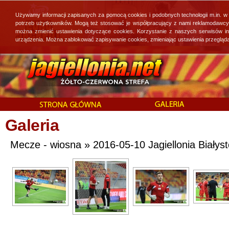
Używamy informacji zapisanych za pomocą cookies i podobnych technologii m.in. w
potrzeb użytkowników. Mogą też stosować je współpracujący z nami reklamodawcy, 
można zmienić ustawienia dotyczące cookies. Korzystanie z naszych serwisów i
urządzenia. Można zablokować zapisywanie cookies, zmieniając ustawienia przegląda
Galeria
Mecze - wiosna » 2016-05-10 Jagiellonia Białyst