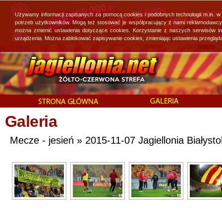
Używamy informacji zapisanych za pomocą cookies i podobnych technologii m.in. w
potrzeb użytkowników. Mogą też stosować je współpracujący z nami reklamodawcy, 
można zmienić ustawienia dotyczące cookies. Korzystanie z naszych serwisów i
urządzenia. Można zablokować zapisywanie cookies, zmieniając ustawienia przegląda
Galeria
Mecze - jesień » 2015-11-07 Jagiellonia Białysto