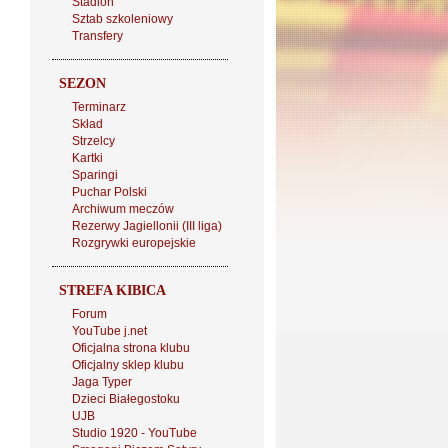
Stadion
Sztab szkoleniowy
Transfery
SEZON
Terminarz
Skład
Strzelcy
Kartki
Sparingi
Puchar Polski
Archiwum meczów
Rezerwy Jagiellonii (III liga)
Rozgrywki europejskie
STREFA KIBICA
Forum
YouTube j.net
Oficjalna strona klubu
Oficjalny sklep klubu
Jaga Typer
Dzieci Białegostoku
UJB
Studio 1920 - YouTube