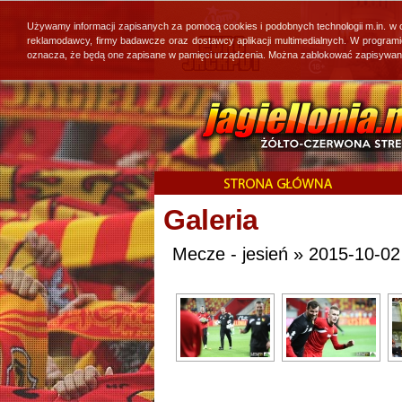
Używamy informacji zapisanych za pomocą cookies i podobnych technologii m.in. w
reklamodawcy, firmy badawcze oraz dostawcy aplikacji multimedialnych. W program
oznacza, że będą one zapisane w pamięci urządzenia. Można zablokować zapisywanie 
Galeria
Mecze - jesień » 2015-10-02 