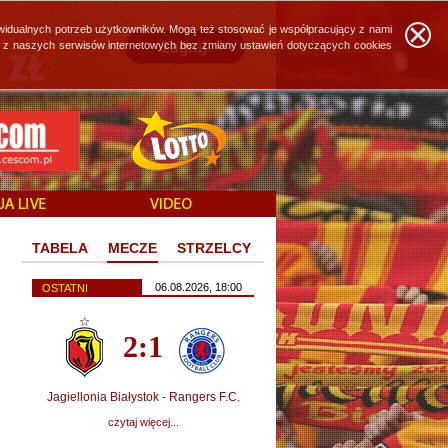
widualnych potrzeb użytkowników. Mogą też stosować je współpracujący z nami
ie z naszych serwisów internetowych bez zmiany ustawień dotyczących cookies
TABELA
MECZE
STRZELCY
06.08.2026, 18:00
OSTATNI
2:1
Jagiellonia Białystok - Rangers F.C.
czytaj więcej...