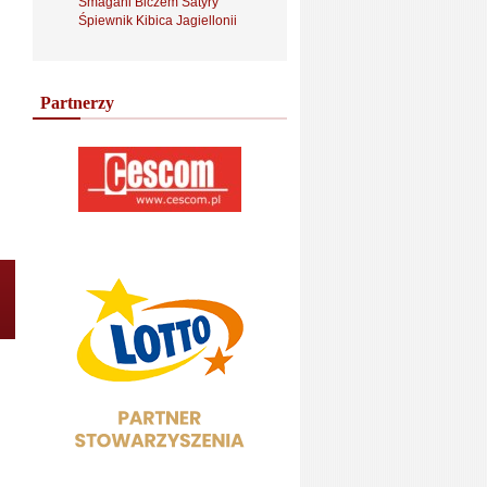
Smagani Biczem Satyry
Śpiewnik Kibica Jagiellonii
Partnerzy