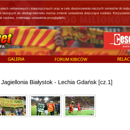
 celach reklamowych i statystycznych oraz w celu dostosowania naszych serwisów do indy
ie służącym do obsługi internetu można zmienić ustawienia dotyczące cookies. Korzystan
cookies, zmieniając ustawienia przeglądarki.
Jagiellonia Białystok - Lechia Gdańsk [cz.1]