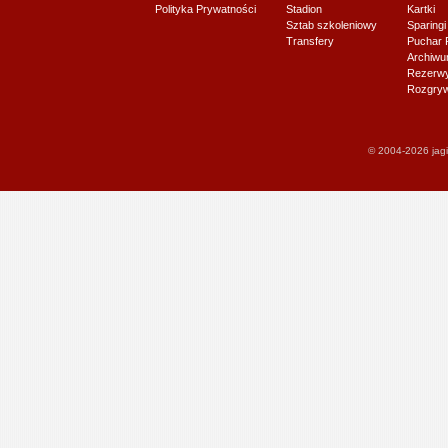
Polityka Prywatności
Stadion
Kartki
Sztab szkoleniowy
Sparingi
Transfery
Puchar 
Archiw
Rezerwy J
Rozgryw
© 2004-2026 jagi