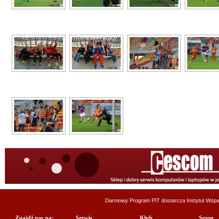
Darmowy Program PIT dostarcza
Instytut Wsp
Znajdź nas na:
Serwis
Klub
Sezon