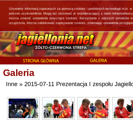
Używamy informacji zapisanych za pomocą cookies i podobnych technologii m.in. w
potrzeb użytkowników. Mogą też stosować je współpracujący z nami reklamodawcy, 
można zmienić ustawienia dotyczące cookies. Korzystanie z naszych serwisów i
urządzenia. Można zablokować zapisywanie cookies, zmieniając ustawienia przegląda
Galeria
Inne » 2015-07-11 Prezentacja I zespołu Jagiellon