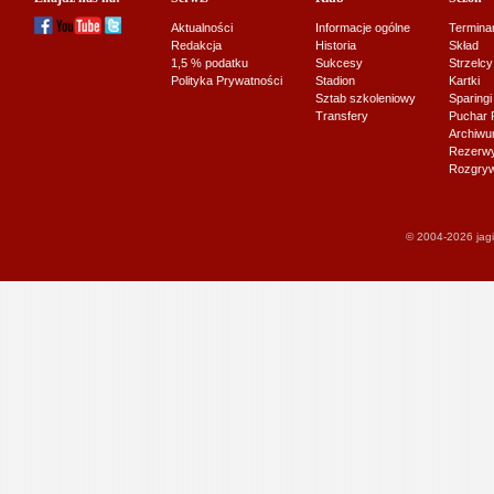
Aktualności
Informacje ogólne
Termina
Redakcja
Historia
Skład
1,5 % podatku
Sukcesy
Strzelcy
Polityka Prywatności
Stadion
Kartki
Sztab szkoleniowy
Sparingi
Transfery
Puchar 
Archiw
Rezerwy J
Rozgryw
© 2004-2026 jagi