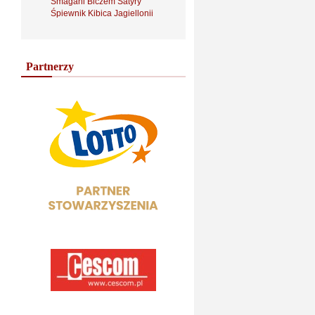
Smagani Biczem Satyry
Śpiewnik Kibica Jagiellonii
Partnerzy