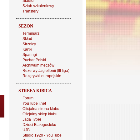
Stadion
Sztab szkoleniowy
Transfery
SEZON
Terminarz
Skład
Strzelcy
Kartki
Sparingi
Puchar Polski
Archiwum meczów
Rezerwy Jagiellonii (III liga)
Rozgrywki europejskie
STREFA KIBICA
Forum
YouTube j.net
Oficjalna strona klubu
Oficjalny sklep klubu
Jaga Typer
Dzieci Białegostoku
UJB
Studio 1920 - YouTube