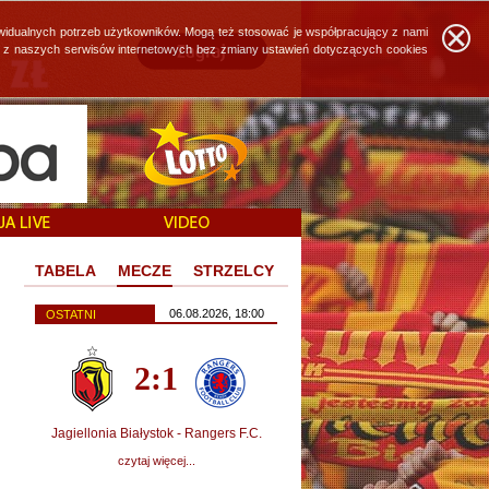
widualnych potrzeb użytkowników. Mogą też stosować je współpracujący z nami
ie z naszych serwisów internetowych bez zmiany ustawień dotyczących cookies
TABELA
MECZE
STRZELCY
06.08.2026, 18:00
OSTATNI
2:1
Jagiellonia Białystok - Rangers F.C.
czytaj więcej...