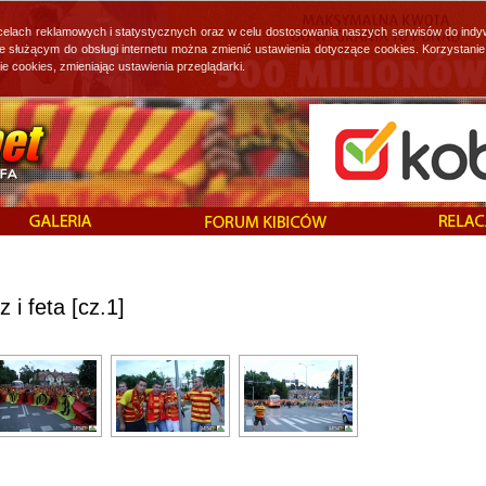
 celach reklamowych i statystycznych oraz w celu dostosowania naszych serwisów do indy
ie służącym do obsługi internetu można zmienić ustawienia dotyczące cookies. Korzystan
cookies, zmieniając ustawienia przeglądarki.
i feta [cz.1]