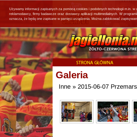
Używamy informacji zapisanych za pomocą cookies i podobnych technologii m.in. w
reklamodawcy, firmy badawcze oraz dostawcy aplikacji multimedialnych. W program
oznacza, że będą one zapisane w pamięci urządzenia. Można zablokować zapisywanie 
Galeria
Inne » 2015-06-07 Przemarsz 