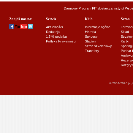
Darmowy Program PIT dostarcza
Instytut Wsp
Znajdź nas na:
Serwis
Klub
Sezon
Aktualności
Informacje ogólne
Termina
Redakcja
Historia
Skład
1,5 % podatku
Sukcesy
Strzelcy
Polityka Prywatności
Stadion
Kartki
Sztab szkoleniowy
Sparingi
Transfery
Puchar 
Archiw
Rezerwy J
Rozgryw
© 2004-2026 jagi