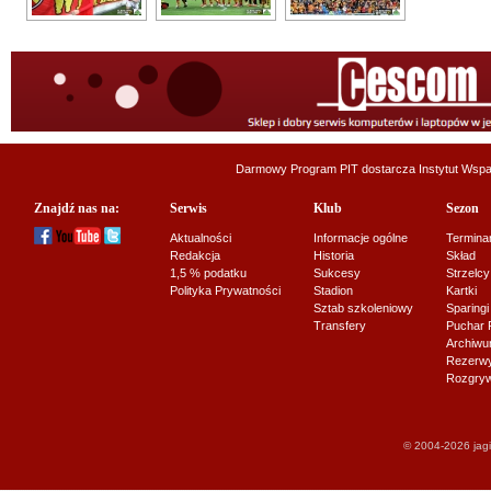
Darmowy Program PIT dostarcza
Instytut Wsp
Znajdź nas na:
Serwis
Klub
Sezon
Aktualności
Informacje ogólne
Termina
Redakcja
Historia
Skład
1,5 % podatku
Sukcesy
Strzelcy
Polityka Prywatności
Stadion
Kartki
Sztab szkoleniowy
Sparingi
Transfery
Puchar 
Archiw
Rezerwy J
Rozgryw
© 2004-2026 jagi