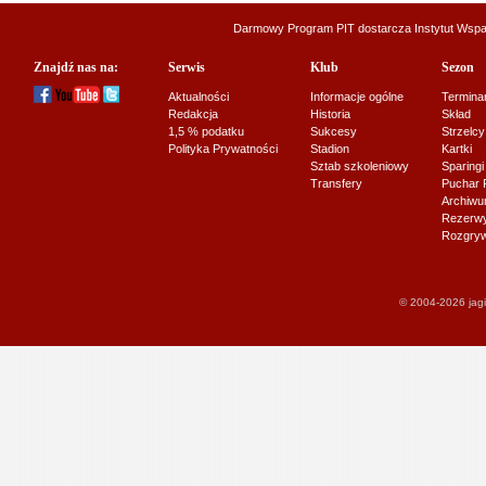
Darmowy Program PIT dostarcza
Instytut Wsp
Znajdź nas na:
Serwis
Klub
Sezon
Aktualności
Informacje ogólne
Termina
Redakcja
Historia
Skład
1,5 % podatku
Sukcesy
Strzelcy
Polityka Prywatności
Stadion
Kartki
Sztab szkoleniowy
Sparingi
Transfery
Puchar 
Archiw
Rezerwy J
Rozgryw
© 2004-2026 jagi