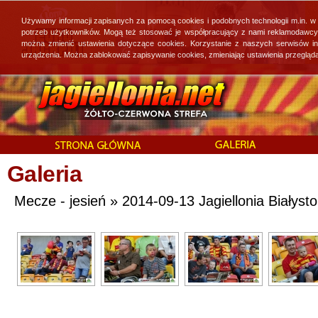
Używamy informacji zapisanych za pomocą cookies i podobnych technologii m.in. w
potrzeb użytkowników. Mogą też stosować je współpracujący z nami reklamodawcy, 
można zmienić ustawienia dotyczące cookies. Korzystanie z naszych serwisów i
urządzenia. Można zablokować zapisywanie cookies, zmieniając ustawienia przegląda
Galeria
Mecze - jesień » 2014-09-13 Jagiellonia Białyst