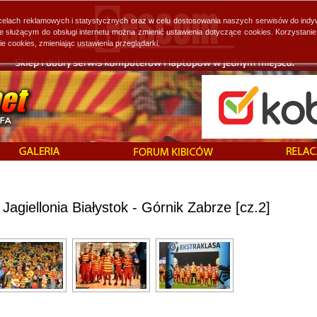
 celach reklamowych i statystycznych oraz w celu dostosowania naszych serwisów do indy
ie służącym do obsługi internetu można zmienić ustawienia dotyczące cookies. Korzystan
cookies, zmieniając ustawienia przeglądarki.
Jagiellonia Białystok - Górnik Zabrze [cz.2]