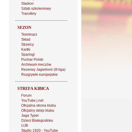
Stadion
Sztab szkoleniowy
Transfery
SEZON
Terminarz
Skład
Strzelcy
Kartki
Sparingi
Puchar Polski
Archiwum meczów
Rezerwy Jagiellonii (III liga)
Rozgrywki europejskie
STREFA KIBICA
Forum
YouTube j.net
Oficjalna strona klubu
Oficjalny sklep klubu
Jaga Typer
Dzieci Białegostoku
UJB
Studio 1920 - YouTube