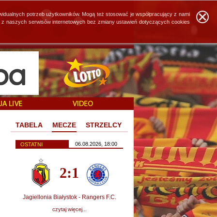
widualnych potrzeb użytkowników. Mogą też stosować je współpracujący z nami
ie z naszych serwisów internetowych bez zmiany ustawień dotyczących cookies
TABELA
MECZE
STRZELCY
06.08.2026, 18:00
OSTATNI
2:1
Jagiellonia Białystok - Rangers F.C.
czytaj więcej...