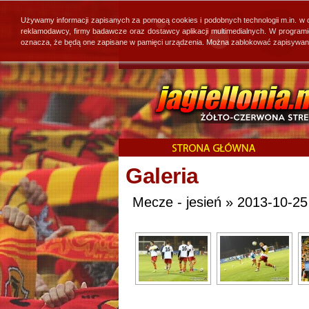
Używamy informacji zapisanych za pomocą cookies i podobnych technologii m.in. w
reklamodawcy, firmy badawcze oraz dostawcy aplikacji multimedialnych. W program
oznacza, że będą one zapisane w pamięci urządzenia. Można zablokować zapisywanie 
Galeria
Mecze - jesień » 2013-10-25 