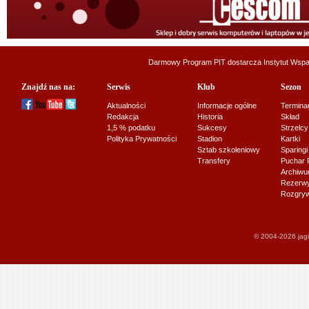
Darmowy Program PIT dostarcza
Instytut Wsp
Znajdź nas na:
Serwis
Klub
Sezon
Aktualności
Informacje ogólne
Termina
Redakcja
Historia
Skład
1,5 % podatku
Sukcesy
Strzelcy
Polityka Prywatności
Stadion
Kartki
Sztab szkoleniowy
Sparingi
Transfery
Puchar 
Archiw
Rezerwy J
Rozgryw
© 2004-2026 jagi