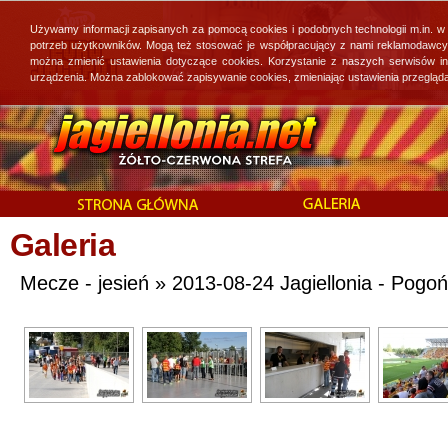
Używamy informacji zapisanych za pomocą cookies i podobnych technologii m.in. w
potrzeb użytkowników. Mogą też stosować je współpracujący z nami reklamodawcy, 
można zmienić ustawienia dotyczące cookies. Korzystanie z naszych serwisów i
urządzenia. Można zablokować zapisywanie cookies, zmieniając ustawienia przegląda
Galeria
Mecze - jesień » 2013-08-24 Jagiellonia - Pogoń