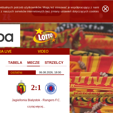
widualnych potrzeb użytkowników. Mogą też stosować je współpracujący z nami
ie z naszych serwisów internetowych bez zmiany ustawień dotyczących cookies
TABELA
MECZE
STRZELCY
06.08.2026, 18:00
OSTATNI
2:1
Jagiellonia Białystok - Rangers F.C.
czytaj więcej...