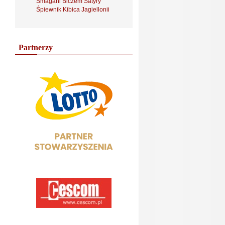
Smagani Biczem Satyry
Śpiewnik Kibica Jagiellonii
Partnerzy