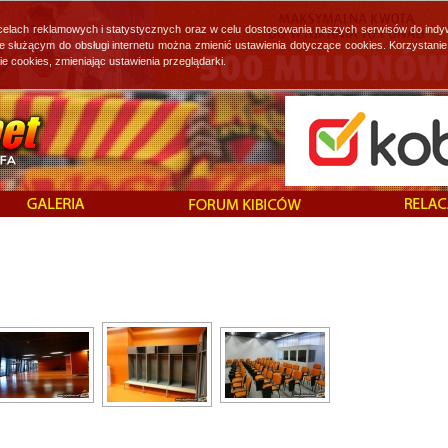
 celach reklamowych i statystycznych oraz w celu dostosowania naszych serwisów do indy
ie służącym do obsługi internetu można zmienić ustawienia dotyczące cookies. Korzystan
cookies, zmieniając ustawienia przeglądarki.