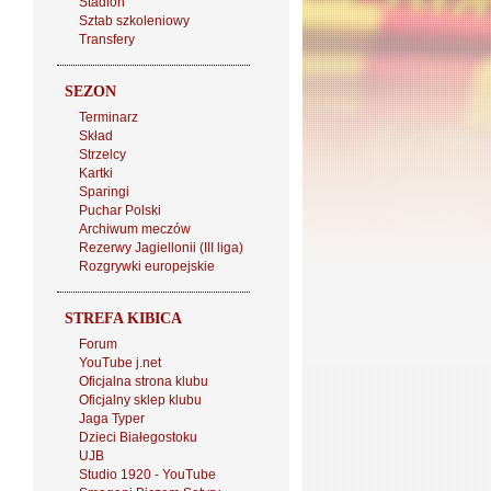
Stadion
Sztab szkoleniowy
Transfery
SEZON
Terminarz
Skład
Strzelcy
Kartki
Sparingi
Puchar Polski
Archiwum meczów
Rezerwy Jagiellonii (III liga)
Rozgrywki europejskie
STREFA KIBICA
Forum
YouTube j.net
Oficjalna strona klubu
Oficjalny sklep klubu
Jaga Typer
Dzieci Białegostoku
UJB
Studio 1920 - YouTube