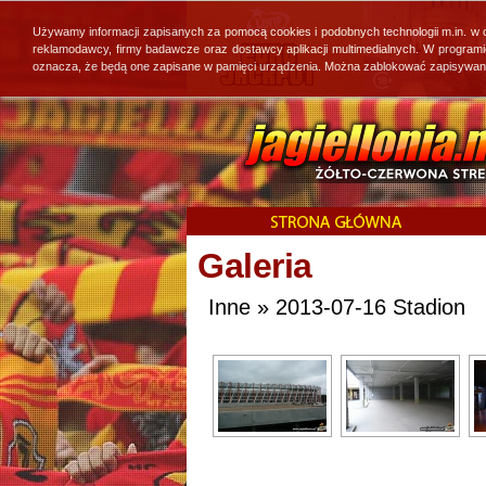
Używamy informacji zapisanych za pomocą cookies i podobnych technologii m.in. w
reklamodawcy, firmy badawcze oraz dostawcy aplikacji multimedialnych. W program
oznacza, że będą one zapisane w pamięci urządzenia. Można zablokować zapisywanie 
Galeria
Inne » 2013-07-16 Stadion