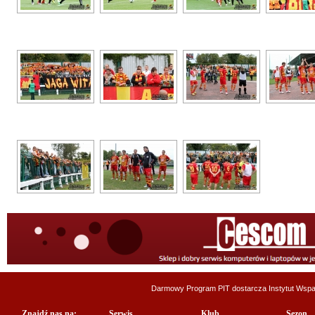
Darmowy Program PIT dostarcza
Instytut Wsp
Znajdź nas na:
Serwis
Klub
Sezon