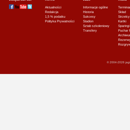
Aktualności
Informacje ogólne
Termina
Redakcja
Historia
Skład
1,5 % podatku
Sukcesy
Strzelcy
Polityka Prywatności
Stadion
Kartki
Sztab szkoleniowy
Sparingi
Transfery
Puchar 
Archiw
Rezerwy J
Rozgryw
© 2004-2026 jagi