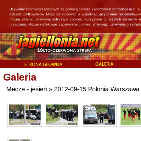
Używamy informacji zapisanych za pomocą cookies i podobnych technologii m.in. w
potrzeb użytkowników. Mogą też stosować je współpracujący z nami reklamodawcy, 
można zmienić ustawienia dotyczące cookies. Korzystanie z naszych serwisów i
urządzenia. Można zablokować zapisywanie cookies, zmieniając ustawienia przegląda
Galeria
Mecze - jesień » 2012-09-15 Polonia Warszawa - 