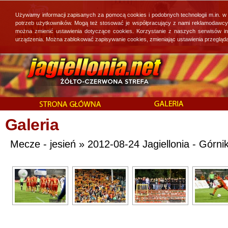
Używamy informacji zapisanych za pomocą cookies i podobnych technologii m.in. w
potrzeb użytkowników. Mogą też stosować je współpracujący z nami reklamodawcy, 
można zmienić ustawienia dotyczące cookies. Korzystanie z naszych serwisów i
urządzenia. Można zablokować zapisywanie cookies, zmieniając ustawienia przegląda
Galeria
Mecze - jesień » 2012-08-24 Jagiellonia - Górni