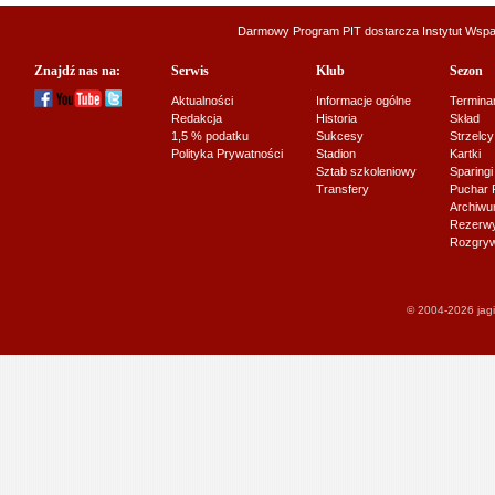
Darmowy Program PIT dostarcza
Instytut Wsp
Znajdź nas na:
Serwis
Klub
Sezon
Aktualności
Informacje ogólne
Termina
Redakcja
Historia
Skład
1,5 % podatku
Sukcesy
Strzelcy
Polityka Prywatności
Stadion
Kartki
Sztab szkoleniowy
Sparingi
Transfery
Puchar 
Archiw
Rezerwy J
Rozgryw
© 2004-2026 jagi