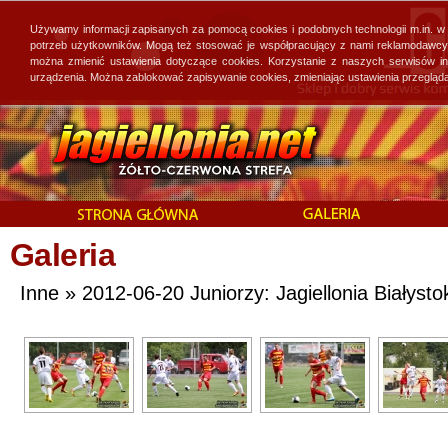
Używamy informacji zapisanych za pomocą cookies i podobnych technologii m.in. w
potrzeb użytkowników. Mogą też stosować je współpracujący z nami reklamodawcy, 
można zmienić ustawienia dotyczące cookies. Korzystanie z naszych serwisów i
urządzenia. Można zablokować zapisywanie cookies, zmieniając ustawienia przegląda
Galeria
Inne » 2012-06-20 Juniorzy: Jagiellonia Białyst