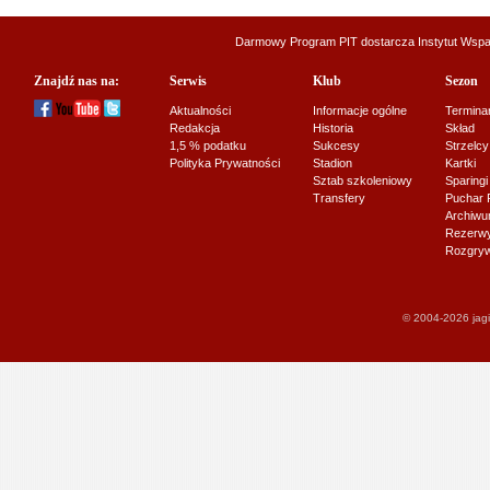
Darmowy Program PIT dostarcza
Instytut Wsp
Znajdź nas na:
Serwis
Klub
Sezon
Aktualności
Informacje ogólne
Termina
Redakcja
Historia
Skład
1,5 % podatku
Sukcesy
Strzelcy
Polityka Prywatności
Stadion
Kartki
Sztab szkoleniowy
Sparingi
Transfery
Puchar 
Archiw
Rezerwy J
Rozgryw
© 2004-2026 jagi