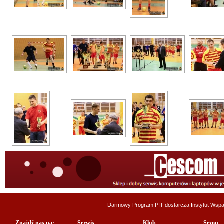
Darmowy Program PIT dostarcza
Instytut Wsp
Znajdź nas na:
Serwis
Klub
Sezon