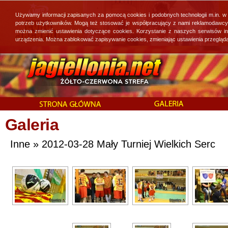
Używamy informacji zapisanych za pomocą cookies i podobnych technologii m.in. w
potrzeb użytkowników. Mogą też stosować je współpracujący z nami reklamodawcy, 
można zmienić ustawienia dotyczące cookies. Korzystanie z naszych serwisów i
urządzenia. Można zablokować zapisywanie cookies, zmieniając ustawienia przegląda
Galeria
Inne » 2012-03-28 Mały Turniej Wielkich Serc