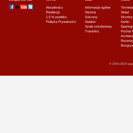
Aktualności
Informacje ogólne
Termina
Redakcja
Historia
Skład
1,5 % podatku
Sukcesy
Strzelcy
Polityka Prywatności
Stadion
Kartki
Sztab szkoleniowy
Sparingi
Transfery
Puchar 
Archiw
Rezerwy J
Rozgryw
© 2004-2026 jagi