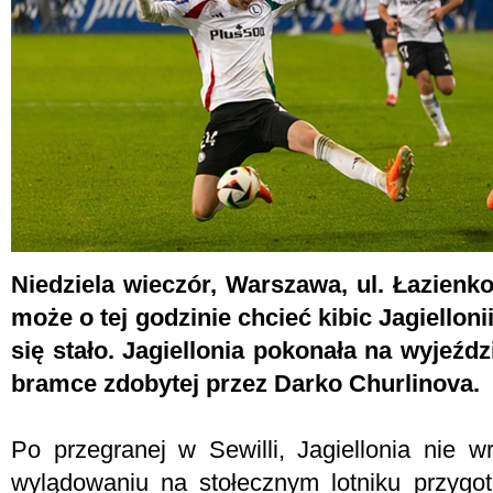
Niedziela wieczór, Warszawa, ul. Łazienk
może o tej godzinie chcieć kibic Jagielloni
się stało. Jagiellonia pokonała na wyjeźd
bramce zdobytej przez Darko Churlinova.
Po przegranej w Sewilli, Jagiellonia nie w
wylądowaniu na stołecznym lotniku przygo