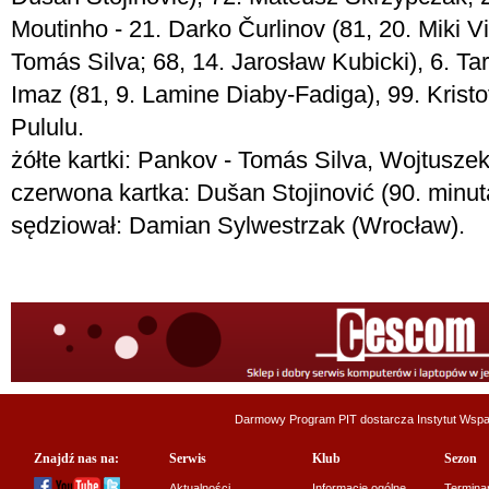
Moutinho - 21. Darko Čurlinov (81, 20. Miki Vil
Tomás Silva; 68, 14. Jarosław Kubicki), 6. T
Imaz (81, 9. Lamine Diaby-Fadiga), 99. Kristo
Pululu.
żółte kartki: Pankov - Tomás Silva, Wojtuszek,
czerwona kartka: Dušan Stojinović (90. minuta,
sędziował: Damian Sylwestrzak (Wrocław).
Darmowy Program PIT dostarcza
Instytut Wsp
Znajdź nas na:
Serwis
Klub
Sezon
Aktualności
Informacje ogólne
Termina