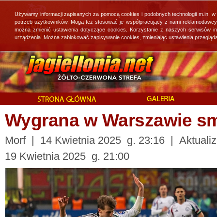
Używamy informacji zapisanych za pomocą cookies i podobnych technologii m.in. w
potrzeb użytkowników. Mogą też stosować je współpracujący z nami reklamodawcy, 
można zmienić ustawienia dotyczące cookies. Korzystanie z naszych serwisów i
urządzenia. Można zablokować zapisywanie cookies, zmieniając ustawienia przegląda
Wygrana w Warszawie s
Morf | 14 Kwietnia 2025 g. 23:16 | Aktualiz
19 Kwietnia 2025 g. 21:00