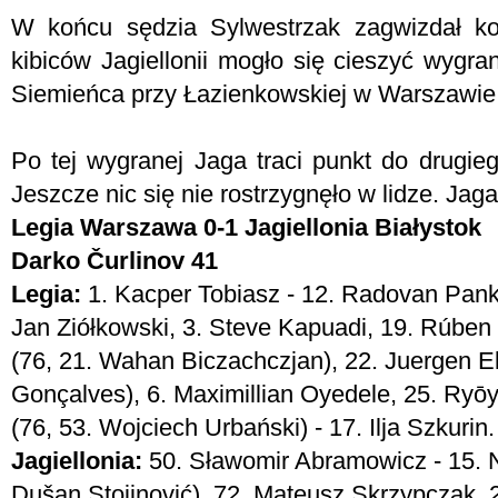
W końcu sędzia Sylwestrzak zagwizdał ko
kibiców Jagiellonii mogło się cieszyć wygr
Siemieńca przy Łazienkowskiej w Warszawie
Po tej wygranej Jaga traci punkt do drugie
Jeszcze nic się nie rostrzygnęło w lidze. Jag
Legia Warszawa 0-1 Jagiellonia Białystok
Darko Čurlinov 41
Legia:
1. Kacper Tobiasz - 12. Radovan Panko
Jan Ziółkowski, 3. Steve Kapuadi, 19. Rúben
(76, 21. Wahan Biczachczjan), 22. Juergen El
Gonçalves), 6. Maximillian Oyedele, 25. Ryōy
(76, 53. Wojciech Urbański) - 17. Ilja Szkurin.
Jagiellonia:
50. Sławomir Abramowicz - 15. N
Dušan Stojinović), 72. Mateusz Skrzypczak, 