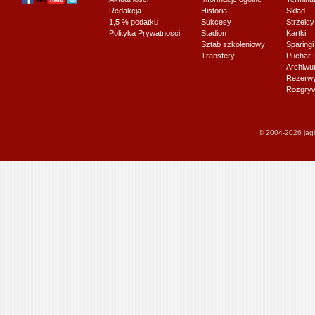
Redakcja
Historia
Skład
1,5 % podatku
Sukcesy
Strzelcy
Polityka Prywatności
Stadion
Kartki
Sztab szkoleniowy
Sparingi
Transfery
Puchar 
Archiw
Rezerwy J
Rozgryw
© 2004-2026 jagi