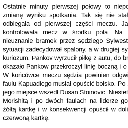
Ostatnie minuty pierwszej połowy to nie
zmianę wyniku spotkania. Tak się nie st
odbiegała od pierwszej części meczu. Ja
kontrolowała mecz w środku pola. Na 
nieuznanie bramek przez sędziego Sylwest
sytuacji zadecydował spalony, a w drugiej sy
kuriozum. Pankov wyrzucił piłkę z autu, do bra
okazało Pankow przekroczył linię boczną i 
W końcówce meczu sędzia powinien odgwizd
faulu Kapuadiego musiał opuścić boisko. Po 
jego miejsce wszedł Dusan Stoinovic. Niestety
Morishitą i po dwóch faulach na liderze go
żółtą kartkę i w konsekwencji opuścił w do
czerwoną kartkę.