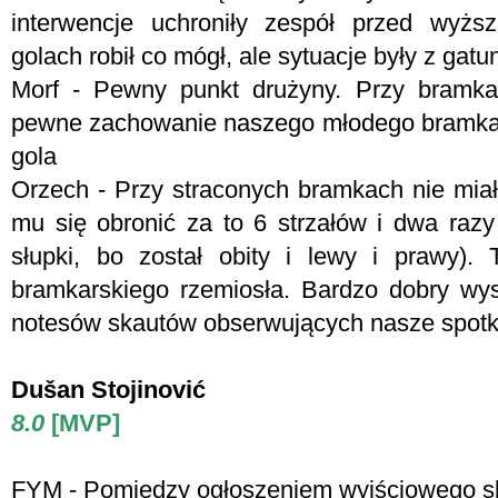
interwencje uchroniły zespół przed wyżs
golach robił co mógł, ale sytuacje były z gat
Morf - P
ewny punkt drużyny. Przy bramkac
pewne zachowanie naszego młodego bramkarz
gola
Orzech - Przy straconych bramkach nie miał
mu się obronić za to 6 strzałów i dwa ra
słupki, bo został obity i lewy i prawy)
bramkarskiego rzemiosła. Bardzo dobry wyst
notesów skautów obserwujących nasze spotk
Dušan Stojinović
8.0
[MVP]
FYM -
Pomiędzy ogłoszeniem wyjściowego s