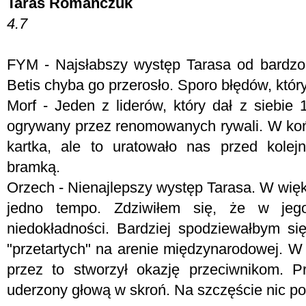
Taras Romanczuk
4.7
FYM -
Najsłabszy występ Tarasa od bardzo
Betis chyba go przerosło. Sporo błędów, któr
Morf - J
eden z liderów, który dał z siebie
ogrywany przez renomowanych rywali. W koń
kartka, ale to uratowało nas przed kole
bramką.
Orzech - Nienajlepszy występ Tarasa. W więk
jedno tempo. Zdziwiłem się, że w jeg
niedokładności. Bardziej spodziewałbym s
"przetartych" na arenie międzynarodowej. W 
przez to stworzył okazję przeciwnikom. 
uderzony głową w skroń. Na szczęście nic po