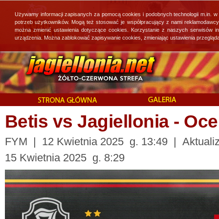
Używamy informacji zapisanych za pomocą cookies i podobnych technologii m.in. w
potrzeb użytkowników. Mogą też stosować je współpracujący z nami reklamodawcy, 
można zmienić ustawienia dotyczące cookies. Korzystanie z naszych serwisów i
urządzenia. Można zablokować zapisywanie cookies, zmieniając ustawienia przegląda
Betis vs Jagiellonia - 
FYM | 12 Kwietnia 2025 g. 13:49 | Aktualiz
15 Kwietnia 2025 g. 8:29