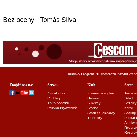
Bez oceny - Tomás Silva
Darmowy Program PIT dostarcza
Instytut Wsp
Znajdź nas na:
Serwis
Klub
Sezon
Aktualności
Informacje ogólne
Termina
Redakcja
Historia
Skład
1,5 % podatku
Sukcesy
Strzelcy
Polityka Prywatności
Stadion
Kartki
Sztab szkoleniowy
Sparingi
Transfery
Puchar 
Archiw
Rezerwy J
Rozgryw