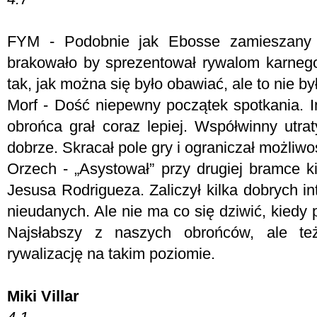
FYM -
Podobnie jak Ebosse zamieszany
brakowało by sprezentował rywalom karnego
tak, jak można się było obawiać, ale to nie b
Morf - D
ość niepewny początek spotkania. I
obrońca grał coraz lepiej. Współwinny utra
dobrze. Skracał pole gry i ograniczał możliwoś
Orzech - „Asystował” przy drugiej bramce 
Jesusa Rodrigueza. Zaliczył kilka dobrych int
nieudanych. Ale nie ma co się dziwić, kiedy p
Najsłabszy z naszych obrońców, ale te
rywalizację na takim poziomie.
Miki Villar