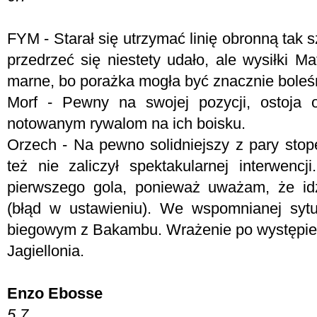
FYM -
Starał się utrzymać linię obronną tak 
przedrzeć się niestety udało, ale wysiłki M
marne, bo porażka mogła być znacznie boleśn
Morf - P
ewny na swojej pozycji, ostoja 
notowanym rywalom na ich boisku.
Orzech - Na pewno solidniejszy z pary stope
też nie zaliczył spektakularnej interwencj
pierwszego gola, ponieważ uważam, że id
(błąd w ustawieniu). We wspomnianej syt
biegowym z Bakambu. Wrażenie po występie p
Jagiellonia.
Enzo Ebosse
5.7