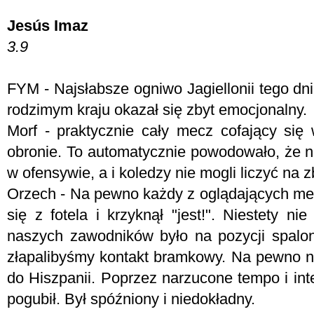
Jesús Imaz
3.9
FYM -
Najsłabsze ogniwo Jagiellonii tego dn
rodzimym kraju okazał się zbyt emocjonalny.
Morf -
praktycznie cały mecz cofający się
obronie. To automatycznie powodowało, że n
w ofensywie, a i koledzy nie mogli liczyć na z
Orzech - Na pewno każdy z oglądających mec
się z fotela i krzyknął "jest!". Niestety ni
naszych zawodników było na pozycji spalone
złapalibyśmy kontakt bramkowy. Na pewno ni
do Hiszpanii. Poprzez narzucone tempo i in
pogubił. Był spóźniony i niedokładny.