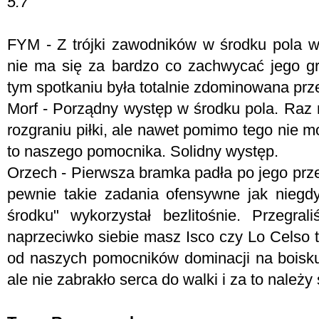
5.7
FYM -
Z trójki zawodników w środku pola wy
nie ma się za bardzo co zachwycać jego grą
tym spotkaniu była totalnie zdominowana prz
Morf - P
orządny występ w środku pola. Raz 
rozgraniu piłki, ale nawet pomimo tego nie 
to naszego pomocnika. Solidny występ.
Orzech - Pierwsza bramka padła po jego prze
pewnie takie zadania ofensywne jak niegd
środku" wykorzystał bezlitośnie. Przegra
naprzeciwko siebie masz Isco czy Lo Celso 
od naszych pomocników dominacji na boisku
ale nie zabrakło serca do walki i za to należy