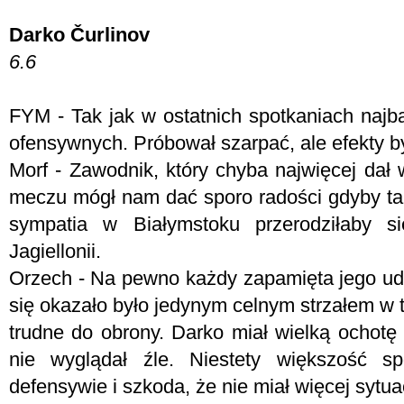
Darko Čurlinov
6.6
FYM -
Tak jak w ostatnich spotkaniach naj
ofensywnych. Próbował szarpać, ale efekty by
Morf - Z
awodnik, który chyba najwięcej dał
meczu mógł nam dać sporo radości gdyby ta 
sympatia w Białymstoku przerodziłaby s
Jagiellonii.
Orzech - Na pewno każdy zapamięta jego uder
się okazało było jedynym celnym strzałem w 
trudne do obrony. Darko miał wielką ochotę 
nie wyglądał źle. Niestety większość 
defensywie i szkoda, że nie miał więcej sytua