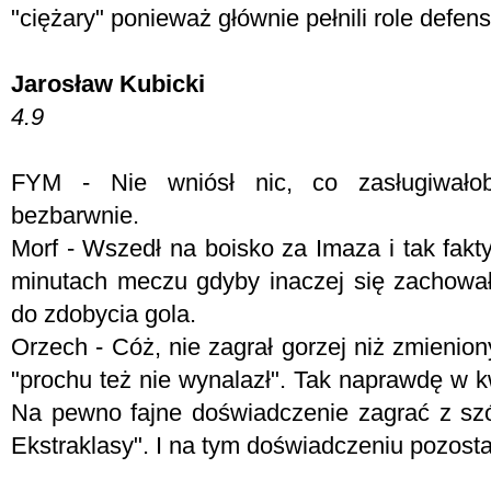
"ciężary" ponieważ głównie pełnili role defen
Jarosław Kubicki
4.9
FYM -
Nie wniósł nic, co zasługiwał
bezbarwnie.
Morf - W
szedł na boisko za Imaza i tak fakt
minutach meczu gdyby inaczej się zachował
do zdobycia gola.
Orzech - Cóż, nie zagrał gorzej niż zmienio
"prochu też nie wynalazł". Tak naprawdę w k
Na pewno fajne doświadczenie zagrać z sz
Ekstraklasy". I na tym doświadczeniu pozost