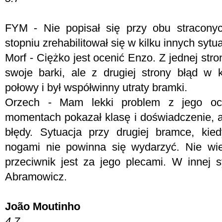
FYM -
Nie popisał się przy obu stracon
stopniu zrehabilitował się w kilku innych sytu
Morf - C
iężko jest ocenić Enzo. Z jednej str
swoje barki, ale z drugiej strony błąd w
połowy i był współwinny utraty bramki.
Orzech - Mam lekki problem z jego oc
momentach pokazał klasę i doświadczenie, a 
błędy. Sytuacja przy drugiej bramce, kie
nogami nie powinna się wydarzyć. Nie wi
przeciwnik jest za jego plecami. W innej s
Abramowicz.
João Moutinho
4.7