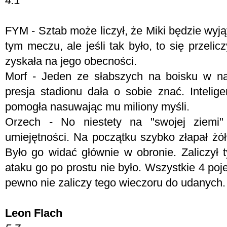
4.1
FYM -
Sztab może liczył, że Miki będzie w
tym meczu, ale jeśli tak było, to się przelic
zyskała na jego obecności.
Morf - J
eden ze słabszych na boisku w nas
presja stadionu dała o sobie znać. Intelig
pomogła nasuwając mu miliony myśli.
Orzech - No niestety na "swojej ziemi
umiejętności. Na początku szybko złapał żół
Było go widać głównie w obronie. Zaliczył 
ataku go po prostu nie było. Wszystkie 4 poj
pewno nie zaliczy tego wieczoru do udanych.
Leon Flach