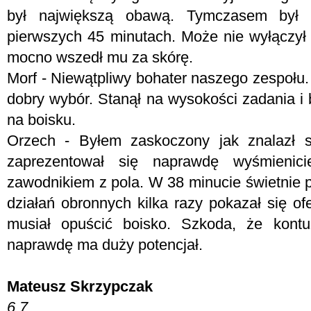
był największą obawą. Tymczasem był 
pierwszych 45 minutach. Może nie wyłączył R
mocno wszedł mu za skórę.
Morf - N
iewątpliwy bohater naszego zespołu.
dobry wybór. Stanął na wysokości zadania i
na boisku.
Orzech - Byłem zaskoczony jak znalazł s
zaprezentował się naprawdę wyśmienic
zawodnikiem z pola. W 38 minucie świetnie p
działań obronnych kilka razy pokazał się of
musiał opuścić boisko. Szkoda, że kontu
naprawdę ma duży potencjał.
Mateusz Skrzypczak
6.7