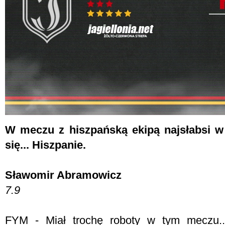
W meczu z hiszpańską ekipą najsłabsi w 
się... Hiszpanie.
Sławomir Abramowicz
7.9
FYM -
Miał trochę roboty w tym meczu..