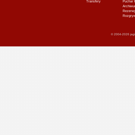
Transfery
Puchar 
Archiw
Rezerwy J
Rozgryw
© 2004-2026 jagi