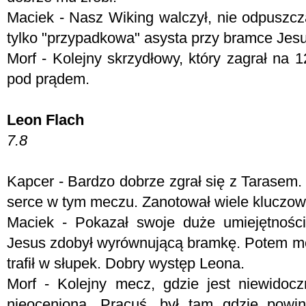
Maciek - Nasz Wiking walczył, nie odpuszczał
tylko "przypadkowa" asysta przy bramce Jesu
Morf - Kolejny skrzydłowy, który zagrał na 
pod prądem.
Leon Flach
7.8
Kapcer - Bardzo dobrze zgrał się z Tarasem.
serce w tym meczu. Zanotował wiele kluczowy
Maciek - Pokazał swoje duże umiejętności.
Jesus zdobył wyrównującą bramkę. Potem móg
trafił w słupek. Dobry występ Leona.
Morf - Kolejny mecz, gdzie jest niewidocz
nieoceniona. Pracuś, był tam gdzie powi