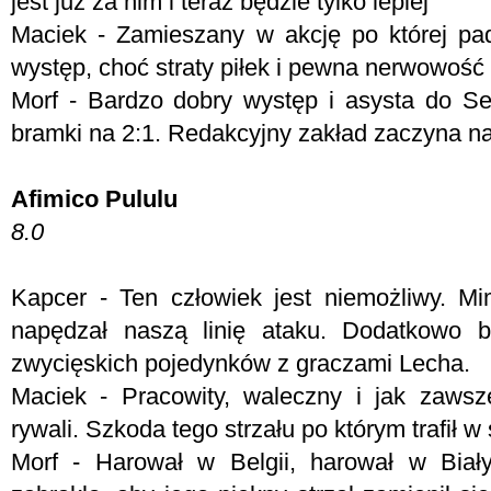
jest już za nim i teraz będzie tylko lepiej
Maciek - Zamieszany w akcję po której pa
występ, choć straty piłek i pewna nerwowość 
Morf - Bardzo dobry występ i asysta do S
bramki na 2:1. Redakcyjny zakład zaczyna n
Afimico Pululu
8.0
Kapcer - Ten człowiek jest niemożliwy. Mim
napędzał naszą linię ataku. Dodatkowo b
zwycięskich pojedynków z graczami Lecha.
Maciek - Pracowity, waleczny i jak zawsz
rywali. Szkoda tego strzału po którym trafił 
Morf - Harował w Belgii, harował w Biał