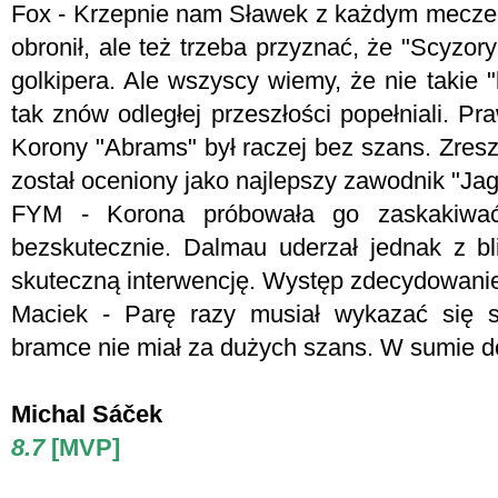
Fox - Krzepnie nam Sławek z każdym meczem
obronił, ale też trzeba przyznać, że "Scyzor
golkipera. Ale wszyscy wiemy, że nie takie 
tak znów odległej przeszłości popełniali. P
Korony "Abrams" był raczej bez szans. Zresz
został oceniony jako najlepszy zawodnik "Jag
FYM -
Korona próbowała go zaskakiwać
bezskutecznie. Dalmau uderzał jednak z b
skuteczną interwencję. Występ zdecydowanie
Maciek - Parę razy musiał wykazać się s
bramce nie miał za dużych szans. W sumie d
Michal Sáček
8.7
[MVP]