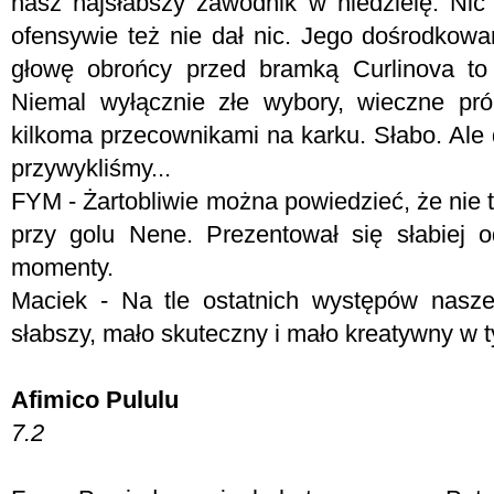
nasz najsłabszy zawodnik w niedzielę. Nic 
ofensywie też nie dał nic. Jego dośrodkowan
głowę obrońcy przed bramką Curlinova to
Niemal wyłącznie złe wybory, wieczne pr
kilkoma przecownikami na karku. Słabo. Ale 
przywykliśmy...
FYM -
Żartobliwie można powiedzieć, że nie tr
przy golu Nene. Prezentował się słabiej 
momenty.
Maciek - Na tle ostatnich występów nasze
słabszy, mało skuteczny i mało kreatywny w t
Afimico Pululu
7.2