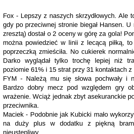
Fox - Lepszy z naszych skrzydłowych. Ale to
gdy po przeciwnej stronie biegał Hansen. 
zresztą) dostał o 2 oceny w górę za gola! P
można powiedzieć w linii z lecącą piłką, t
poprzeczką zmieściła. No cukierek normaln
Darko wyglądał tylko trochę lepiej niż tr
poziomie 61% i 15 strat przy 31 kontaktach z 
FYM -
Należą mu się słowa pochwały i n
Bardzo dobry mecz pod względem gry obro
wrażenie. Wciąż jednak zbyt asekuranckie po
przeciwnika.
Maciek - Podobnie jak Kubicki mało wykorz
na duży plus w dodatku z piękną bram
nieustępliwy.