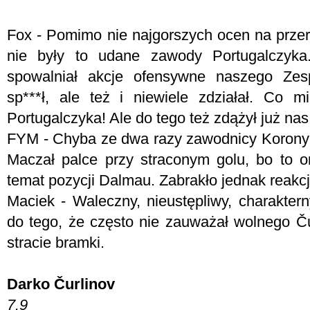
Fox - Pomimo nie najgorszych ocen na prze
nie były to udane zawody Portugalczyka.
spowalniał akcje ofensywne naszego Zesp
sp***ł, ale też i niewiele zdziałał. Co 
Portugalczyka! Ale do tego też zdążył już na
FYM - Chyba ze dwa razy zawodnicy Korony za
Maczał palce przy straconym golu, bo to o
temat pozycji Dalmau. Zabrakło jednak reakcj
Maciek - Waleczny, nieustępliwy, charakter
do tego, że często nie zauważał wolnego Ču
stracie bramki.
Darko Čurlinov
7.9