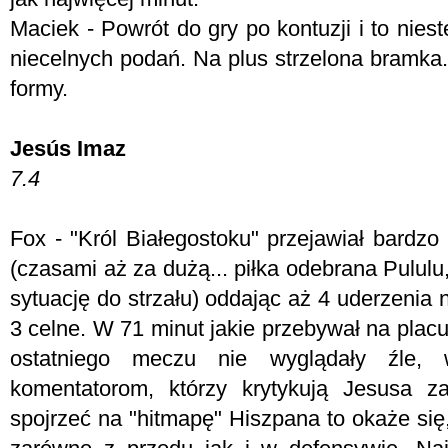
Maciek - Powrót do gry po kontuzji i to niest
niecelnych podań. Na plus strzelona bramka.
formy.
Jesús Imaz
7.4
Fox - "Król Białegostoku" przejawiał bardz
(czasami aż za dużą... piłka odebrana Pulul
sytuację do strzału) oddając aż 4 uderzenia
3 celne. W 71 minut jakie przebywał na placu 
ostatniego meczu nie wyglądały źle, 
komentatorom, którzy krytykują Jesusa za
spojrzeć na "hitmapę" Hiszpana to okaże si