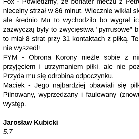
Fox - Powiedzmy, że bohater meczu z Pet
niecelny strzał w 86 minut. Wiecznie wikłał s
ale średnio Mu to wychodziło bo wygrał i
zazwyczaj były to zwycięstwa "pyrrusowe" b
to miał 8 strat przy 31 kontaktach z piłką.
nie wyszedł!
FYM -
Obrona Korony nieźle sobie z ni
przyjęciem i utrzymaniem piłki, ale nie p
Przyda mu się odrobina odpoczynku.
Maciek - Jego najbardziej obawiali się pił
Pilnowany, wyprzedzany i faulowany (znow
występ.
Jarosław Kubicki
5.7