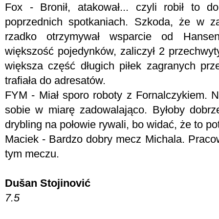
Fox - Bronił, atakował... czyli robił to
poprzednich spotkaniach. Szkoda, że w z
rzadko otrzymywał wsparcie od Hansen
większość pojedynków, zaliczył 2 przechwyt
większa część długich piłek zagranych pr
trafiała do adresatów.
FYM -
Miał sporo roboty z Fornalczykiem. N
sobie w miarę zadowalająco. Byłoby dobrz
drybling na połowie rywali, bo widać, że to pot
Maciek - Bardzo dobry mecz Michala. Pracow
tym meczu.
Dušan Stojinović
7.5