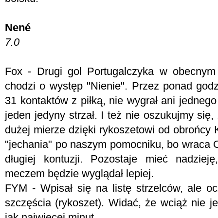
Nené
7.0
Fox - Drugi gol Portugalczyka w obecnym s
chodzi o występ "Nienie". Przez ponad godz
31 kontaktów z piłką, nie wygrał ani jednego 
jeden jedyny strzał. I też nie oszukujmy się
dużej mierze dzięki rykoszetowi od obrońcy 
"jechania" po naszym pomocniku, bo wraca O
długiej kontuzji. Pozostaje mieć nadzie
meczem będzie wyglądał lepiej.
FYM -
Wpisał się na listę strzelców, ale o
szczęścia (rykoszet). Widać, że wciąż nie j
jak najwięcej minut.