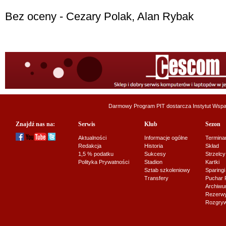
Bez oceny - Cezary Polak, Alan Rybak
Darmowy Program PIT dostarcza
Instytut Wsp
Znajdź nas na:
Serwis
Klub
Sezon
Aktualności
Informacje ogólne
Termina
Redakcja
Historia
Skład
1,5 % podatku
Sukcesy
Strzelcy
Polityka Prywatności
Stadion
Kartki
Sztab szkoleniowy
Sparingi
Transfery
Puchar 
Archiw
Rezerwy J
Rozgryw