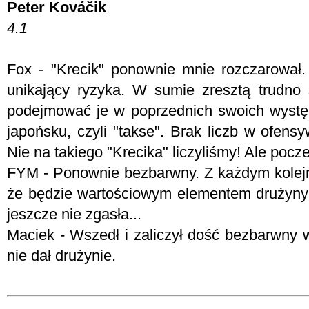
Peter Kováčik
4.1
Fox - "Krecik" ponownie mnie rozczarował. 
unikający ryzyka. W sumie zresztą trudno s
podejmować je w poprzednich swoich wystę
japońsku, czyli "takse". Brak liczb w ofens
Nie na takiego "Krecika" liczyliśmy! Ale pocz
FYM -
Ponownie bezbarwny. Z każdym kolej
że będzie wartościowym elementem drużyny
jeszcze nie zgasła...
Maciek - Wszedł i zaliczył dość bezbarwny w
nie dał drużynie.