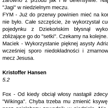
zarówno z przodu jak i w defensywie. Na
"Jagi" w niedzielnym meczu.
FYM -
Już do przerwy powinien mieć na kon
nie było. Całe szczęście, że wykorzystał 
pojedynku z Dziekońskim błysnął wykoń
zbliżające go do "setki". Czekamy na kolejne.
Maciek - Wykorzystanie pięknej asysty Adri
wcześniej sporo niedokładności i zmarno
mecz Jesusa.
Kristoffer Hansen
5.2
Fox - Od kiedy obciął włosy nastąpił zde
"Wikinga". Chyba trzeba mu zmienić ksyw