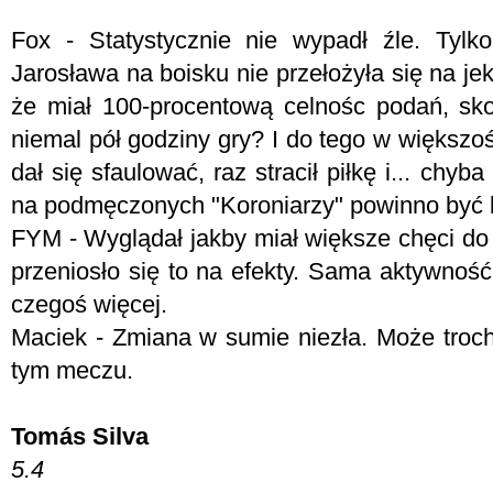
Fox - Statystycznie nie wypadł źle. Tyl
Jarosława na boisku nie przełożyła się na jek
że miał 100-procentową celnośc podań, sko
niemal pół godziny gry? I do tego w większoś
dał się sfaulować, raz stracił piłkę i... chyb
na podmęczonych "Koroniarzy" powinno być l
FYM -
Wyglądał jakby miał większe chęci do 
przeniosło się to na efekty. Sama aktywność
czegoś więcej.
Maciek - Zmiana w sumie niezła. Może tro
tym meczu.
Tomás Silva
5.4