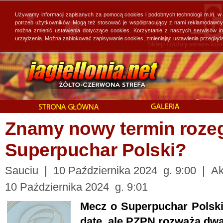
Używamy informacji zapisanych za pomocą cookies i podobnych technologii m.in. w
potrzeb użytkowników. Mogą też stosować je współpracujący z nami reklamodawcy, 
można zmienić ustawienia dotyczące cookies. Korzystanie z naszych serwisów i
urządzenia. Można zablokować zapisywanie cookies, zmieniając ustawienia przegląda
Znamy nowy termin roze
Superpuchar Polski?
Sauciu | 10 Października 2024 g. 9:00 | Akt
10 Października 2024 g. 9:01
Mecz o Superpuchar Polski
datę, ale PZPN rozważa dwa