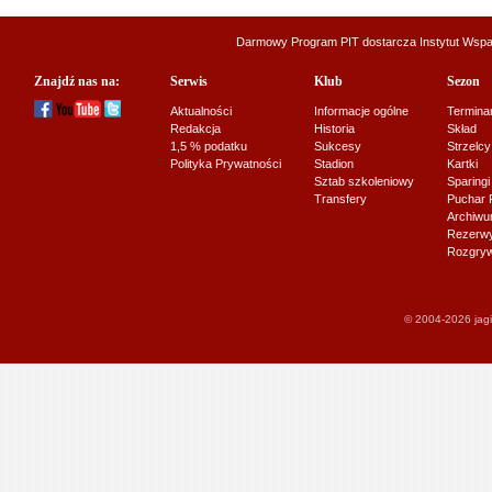
Darmowy Program PIT dostarcza
Instytut Wsp
Znajdź nas na:
Serwis
Klub
Sezon
Aktualności
Informacje ogólne
Termina
Redakcja
Historia
Skład
1,5 % podatku
Sukcesy
Strzelcy
Polityka Prywatności
Stadion
Kartki
Sztab szkoleniowy
Sparingi
Transfery
Puchar 
Archiw
Rezerwy J
Rozgryw
© 2004-2026 jagi