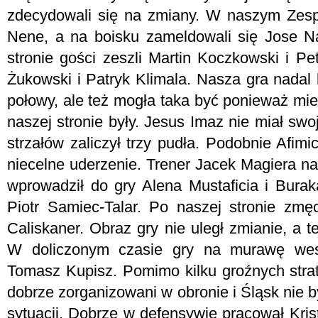
zdecydowali się na zmiany. W naszym Zesp
Nene, a na boisku zameldowali się Jose Na
stronie gości zeszli Martin Koczkowski i P
Żukowski i Patryk Klimala. Nasza gra nadal 
połowy, ale też mogła taka być ponieważ mie
naszej stronie były. Jesus Imaz nie miał swo
strzałów zaliczył trzy pudła. Podobnie Afimi
niecelne uderzenie. Trener Jacek Magiera n
wprowadził do gry Alena Mustaficia i Buraka
Piotr Samiec-Talar. Po naszej stronie zm
Caliskaner. Obraz gry nie uległ zmianie, a 
W doliczonym czasie gry na murawę wesz
Tomasz Kupisz. Pomimo kilku groźnych strat
dobrze zorganizowani w obronie i Śląsk nie b
sytuacji. Dobrze w defensywie pracował Kris