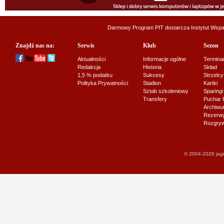
Darmowy Program PIT dostarcza
Instytut Wsp
Znajdź nas na:
Serwis
Klub
Sezon
Aktualności
Informacje ogólne
Termina
Redakcja
Historia
Skład
1,5 % podatku
Sukcesy
Strzelcy
Polityka Prywatności
Stadion
Kartki
Sztab szkoleniowy
Sparingi
Transfery
Puchar 
Archiw
Rezerwy J
Rozgryw
© 2004-2026 jagi