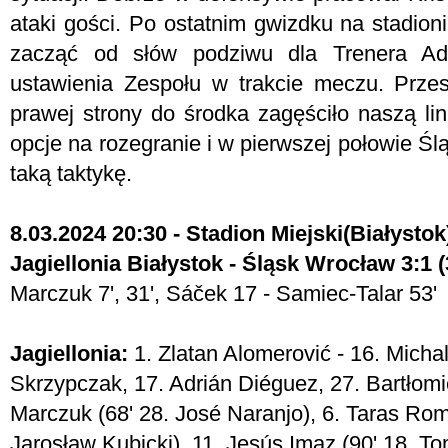
ataki gości. Po ostatnim gwizdku na stadion
zacząć od słów podziwu dla Trenera Ad
ustawienia Zespołu w trakcie meczu. Prze
prawej strony do środka zagęściło naszą li
opcje na rozegranie i w pierwszej połowie Śl
taką taktykę.
8.03.2024 20:30 - Stadion Miejski(Białystok
Jagiellonia Białystok - Śląsk Wrocław 3:1 (
Marczuk 7', 31', Sáček 17 - Samiec-Talar 53'
Jagiellonia:
1. Zlatan Alomerović - 16. Micha
Skrzypczak, 17. Adrián Diéguez, 27. Bartłom
Marczuk (68' 28. José Naranjo), 6. Taras Rom
Jarosław Kubicki), 11. Jesús Imaz (90' 18. To