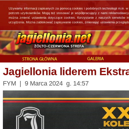
Używamy informacji zapisanych za pomocą cookies i podobnych technologii m.in. w
potrzeb użytkowników. Mogą też stosować je współpracujący z nami reklamodawcy, 
można zmienić ustawienia dotyczące cookies. Korzystanie z naszych serwisów i
urządzenia. Można zablokować zapisywanie cookies, zmieniając ustawienia przegląda
Jagiellonia liderem Ekstr
FYM | 9 Marca 2024 g. 14:57