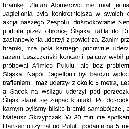
bramkę. Zlatan Alomerović nie miał jedn
Jagiellonia była konkretniejsza w swoich 
akcja naszego Zespołu, dośrodkowanie Nene
podbita przez obrońcę Śląska trafiła do 
zastanowienia uderzył z powietrza. Zanim przy
bramki, zza pola karnego ponownie uderz
razem Leszczyński końcami palców wybił pi
próbował Afimico Pululu, ale bez proble
Śląska. Napór Jagiellonii był bardzo wid
trafieniem. Imaz uderzył z okolic 5 metra, Le
a Sacek na wślizgu uderzył pod porzeczk
Śląsk starał się złapać kontakt. Po dośrod
karnym byliśmy blisko bramki samobójczej, a
Mateusz Skrzypczak. W 30 minucie spotkania
Hansen otrzymał od Pululu podanie na 5 m