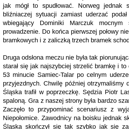
jak mógł to spudłować. Norweg jednak si
bliźniaczej sytuacji zamiast uderzać poda
wbiegający Dominiki Marczuk mocnym s
prowadzenie. Do końca pierwszej połowy nie 
bramkowych i z zaliczką trzech bramek schod
Druga odsłona meczu nie była tak piorunują
starał się jak najszybciej strzelić bramkę i to
53 minucie Samiec-Talar po celnym uderze
przyjezdnych. Chwilę później otrzymaliśmy 
Śląska trafił w poprzeczkę. Sędzia Piotr L
spaloną. Gra z naszej strony była bardzo sz
Zaczęło to przypominać scenariusz z w
Niepołomice. Zawodnicy na boisku jednak sku
Śląska skończył się tak szybko jak się z