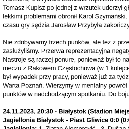
Tomasz Kupisz po jednej z wrzutek uderzył g
lekkimi problemami obronił Karol Szymański
czasu gry sędzia Jarosław Przybyła zakończy
Nie zdobywamy trzech punków, ale też z prze
zasłużyliśmy. Przerwa reprezentacyjna nega
Nastroje są raczej ponure, ponieważ był to na
meczu z Rakowem Częstochowa (w 1 kolejce
był wypadek przy pracy, ponieważ już za tyd
Warta Poznań. Wierzymy w mentalny powrót 
punktów w nadchodzącym spotkaniu. Do boj
24.11.2023, 20:30 - Białystok (Stadion Miejs
Jagiellonia Białystok - Piast Gliwice 0:0 (0:
Jagiellonia:
1. Zlatan Alomerović - 3. Dušan 