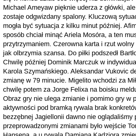
Michael Ameyaw pięknie uderza z główki, al
zostaje odgwizdany spalony. Kluczową sytua
mogła być sytuacja z kilku minut później. Afi
sposób chciał minąć Ariela Mosóra, a ten mu
przytrzymaniem. Czerowna karta i rzut wolny 
jak olbrzymia szansa. Do piłki podszedł Bartło
Chwilę później Dominik Marczuk w indywidualn
Karola Szymańskiego. Aleksandar Vukovic de
zmianę w 79 minucie. Migelito wchodzi za M
chwilę potem za Jorge Felixa na boisku melduj
Obraz gry nie ulega zmianie i pomimo gry w 
aktywności pod bramką rywala brak konkretów
bezzębnej Jagiellonii dawno nie oglądaliśmy 
przeprowadzonymi zmianami było wejście Tom
Hansena, a u rywala Damiana Kądziora zmien