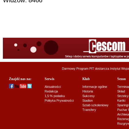
Widzów: 8466
Darmowy Program PIT dostarcza
Instytut Wsp
Znajdź nas na:
Serwis
Klub
Sezon
Aktualności
Informacje ogólne
Termina
Redakcja
Historia
Skład
1,5 % podatku
Sukcesy
Strzelcy
Polityka Prywatności
Stadion
Kartki
Sztab szkoleniowy
Sparingi
Transfery
Puchar 
Archiw
Rezerwy J
Rozgryw