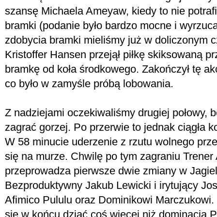
szansę Michaela Ameyaw, kiedy to nie potrafił
bramki (podanie było bardzo mocne i wyrzuca
zdobycia bramki mieliśmy już w doliczonym c
Kristoffer Hansen przejął piłkę skiksowaną pr
bramkę od koła środkowego. Zakończył tę ak
co było w zamyśle próbą lobowania.
Z nadziejami oczekiwaliśmy drugiej połowy, 
zagrać gorzej. Po przerwie to jednak ciągła k
W 58 minucie uderzenie z rzutu wolnego prz
się na murze. Chwilę po tym zagraniu Trener
przeprowadza pierwsze dwie zmiany w Jagiell
Bezproduktywny Jakub Lewicki i irytujący Jos
Afimico Pululu oraz Dominikowi Marczukowi
się w końcu dziać coś więcej niż dominacja P