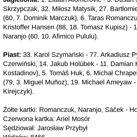
Skrzypczak, 32. Miłosz Matysik, 27. Bartłomi
(60, 7. Dominik Marczuk), 6. Taras Romanczu
Kristoffer Hansen (88, 18. Tomasz Kupisz) - 
Naranjo (60, 10. Afimico Pululu).
Piast:
33. Karol Szymański - 77. Arkadiusz Py
Czerwiński, 14. Jakub Holúbek - 11. Damian K
Kostadinov), 5. Tomáš Huk, 6. Michał Chrape
(79, 3. Miguel Muñoz), 19. Michael Ameyaw - 7
Kirejczyk).
Żółte kartki: Romanczuk, Naranjo, Sáček - H
Czerwona kartka: Ariel Mosór
Sędziował: Jarosław Przybył