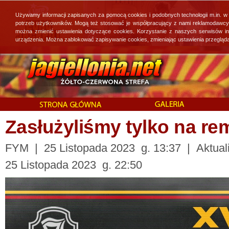
Używamy informacji zapisanych za pomocą cookies i podobnych technologii m.in. w
potrzeb użytkowników. Mogą też stosować je współpracujący z nami reklamodawcy, 
można zmienić ustawienia dotyczące cookies. Korzystanie z naszych serwisów i
urządzenia. Można zablokować zapisywanie cookies, zmieniając ustawienia przegląda
Zasłużyliśmy tylko na rem
FYM | 25 Listopada 2023 g. 13:37 | Aktuali
25 Listopada 2023 g. 22:50