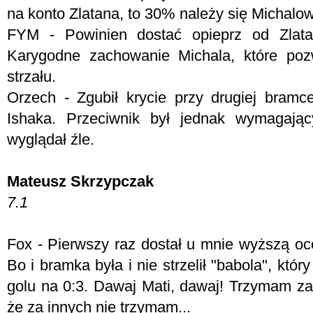
na konto Zlatana, to 30% należy się Michalow
FYM - Powinien dostać opieprz od Zlata
Karygodne zachowanie Michala, które poz
strzału.
Orzech - Zgubił krycie przy drugiej bramce
Ishaka. Przeciwnik był jednak wymagając
wyglądał źle.
Mateusz Skrzypczak
7.1
Fox -
Pierwszy raz dostał u mnie wyższą oc
Bo i bramka była i nie strzelił "babola", któr
golu na 0:3. Dawaj Mati, dawaj! Trzymam za 
że za innych nie trzymam...