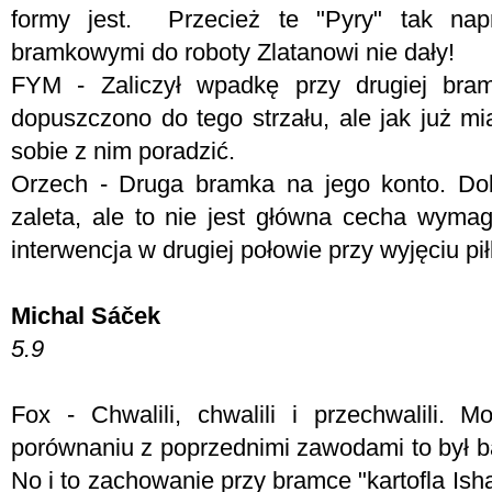
formy jest. Przecież te "Pyry" tak na
bramkowymi do roboty Zlatanowi nie dały!
FYM - Zaliczył wpadkę przy drugiej bram
dopuszczono do tego strzału, ale jak już mi
sobie z nim poradzić.
Orzech - Druga bramka na jego konto. Do
zaleta, ale to nie jest główna cecha wym
interwencja w drugiej połowie przy wyjęciu pi
Michal Sáček
5.9
Fox - C
hwalili, chwalili i przechwalili. 
porównaniu z poprzednimi zawodami to był b
No i to zachowanie przy bramce "kartofla Isha