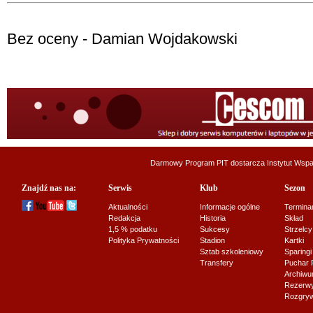
Bez oceny - Damian Wojdakowski
Darmowy Program PIT dostarcza
Instytut Wsp
Znajdź nas na:
Serwis
Klub
Sezon
Aktualności
Informacje ogólne
Termina
Redakcja
Historia
Skład
1,5 % podatku
Sukcesy
Strzelcy
Polityka Prywatności
Stadion
Kartki
Sztab szkoleniowy
Sparingi
Transfery
Puchar 
Archiw
Rezerwy J
Rozgryw