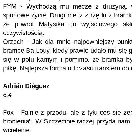
FYM -
Wychodzą mu mecze z drużyną, w 
sportowe życie. Drugi mecz z rzędu z bram
że powrót Matysika do wyjściowego skł
oczywistością.
Orzech - Jak dla mnie najpewniejszy punkt
bramce Ba Louy, kiedy prawie udało mu się 
się w polu karnym i pomimo, że bramka była
piłkę. Najlepsza forma od czasu transferu do 
Adrián Diéguez
6.4
Fox -
Fajnie z przodu, ale z tyłu coś się 
bronienia". W Szczecinie raczej przyda nam
wcielenie.