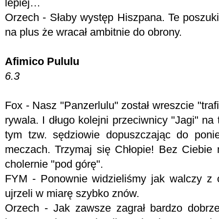
lepiej…
Orzech - Słaby występ Hiszpana. Te poszukiw
na plus że wracał ambitnie do obrony.
Afimico Pululu
6.3
Fox - N
asz "Panzerlulu" został wreszcie "tr
rywala. I długo kolejni przeciwnicy "Jagi" na
tym tzw. sędziowie dopuszczając do ponie
meczach. Trzymaj się Chłopie! Bez Ciebie
cholernie "pod górę".
FYM -
Ponownie widzieliśmy jak walczy z 
ujrzeli w miarę szybko znów.
Orzech - Jak zawsze zagrał bardzo dobrze