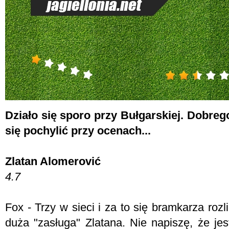
Działo się sporo przy Bułgarskiej. Dobrego
się pochylić przy ocenach...
Zlatan Alomerović
4.7
Fox - T
rzy w sieci i za to się bramkarza roz
duża "zasługa" Zlatana. Nie napiszę, że jes