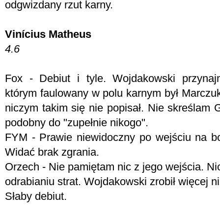
odgwizdany rzut karny.
Vinícius Matheus
4.6
Fox - D
ebiut i tyle. Wojdakowski przyna
którym faulowany w polu karnym był Marczuk. 
niczym takim się nie popisał. Nie skreślam 
podobny do "zupełnie nikogo".
FYM - Prawie niewidoczny po wejściu na boi
Widać brak zgrania.
Orzech - Nie pamiętam nic z jego wejścia. Nic
odrabianiu strat. Wojdakowski zrobił więcej ni
Słaby debiut.