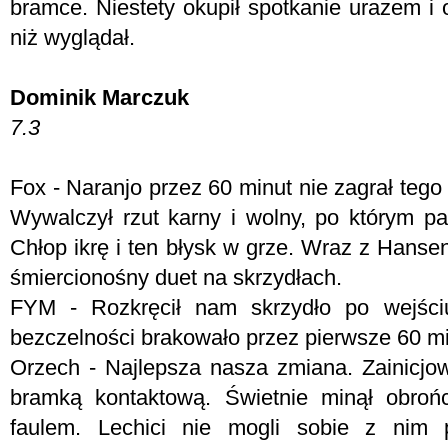
bramce. Niestety okupił spotkanie urazem i
niż wyglądał.
Dominik Marczuk
7.3
Fox -
Naranjo przez 60 minut nie zagrał tego
Wywalczył rzut karny i wolny, po którym 
Chłop ikrę i ten błysk w grze. Wraz z Han
śmiercionośny duet na skrzydłach.
FYM - Rozkręcił nam skrzydło po wejściu
bezczelności brakowało przez pierwsze 60 mi
Orzech - Najlepsza nasza zmiana. Zainicjow
bramką kontaktową. Świetnie minął obrońc
faulem. Lechici nie mogli sobie z nim 