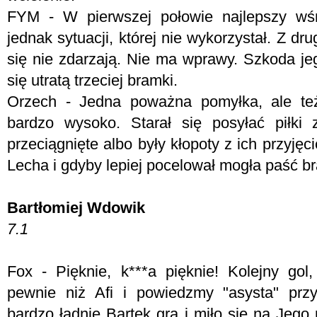
FYM -
W pierwszej połowie najlepszy wś
jednak sytuacji, której nie wykorzystał. Z dru
się nie zdarzają. Nie ma wprawy. Szkoda jeg
się utratą trzeciej bramki.
Orzech - Jedna poważna pomyłka, ale też
bardzo wysoko. Starał się posyłać piłki z
przeciągnięte albo były kłopoty z ich przyjęc
Lecha i gdyby lepiej pocelował mogła paść 
Bartłomiej Wdowik
7.1
Fox - P
ięknie, k***a pięknie! Kolejny go
pewnie niż Afi i powiedzmy "asysta" prz
bardzo ładnie Bartek gra i miło się na Jego