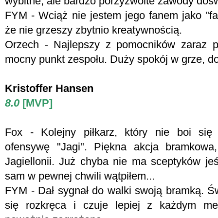
wybitne, ale bardzo porzyzwoite zawody do
FYM - Wciąż nie jestem jego fanem jako "fał
że nie grzeszy zbytnio kreatywnością.
Orzech - Najlepszy z pomocników zaraz po
mocny punkt zespołu. Duży spokój w grze, dob
Kristoffer Hansen
8.0
[MVP]
Fox - K
olejny piłkarz, który nie boi si
ofensywę "Jagi". Piękna akcja bramkowa,
Jagiellonii. Już chyba nie ma sceptyków jeś
sam w pewnej chwili wątpiłem...
FYM -
Dał sygnał do walki swoją bramką. Ś
się rozkręca i czuje lepiej z każdym me