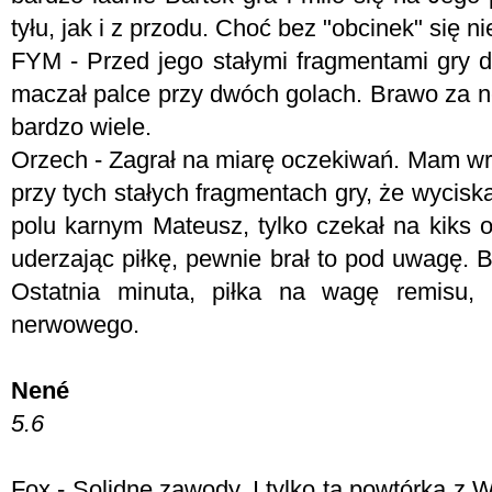
tyłu, jak i z przodu. Choć bez "obcinek" się ni
FYM - Przed jego stałymi fragmentami gry d
maczał palce przy dwóch golach. Brawo za n
bardzo wiele.
Orzech - Zagrał na miarę oczekiwań. Mam wraż
przy tych stałych fragmentach gry, że wycis
polu karnym Mateusz, tylko czekał na kiks 
uderzając piłkę, pewnie brał to pod uwagę. 
Ostatnia minuta, piłka na wagę remisu,
nerwowego.
Nené
5.6
Fox - S
olidne zawody. I tylko ta powtórka z