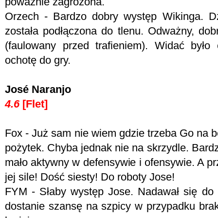
poważnie zagrożona.
Orzech - Bardzo dobry występ Wikinga. Dz
została podłączona do tlenu. Odważny, dob
(faulowany przed trafieniem). Widać było
ochotę do gry.
José Naranjo
4.6
[Flet]
Fox - J
uż sam nie wiem gdzie trzeba Go na bo
pożytek. Chyba jednak nie na skrzydle. Bard
mało aktywny w defensywie i ofensywie. A pr
jej sile! Dość siesty! Do roboty Jose!
FYM - Słaby występ Jose. Nadawał się do 
dostanie szansę na szpicy w przypadku bra