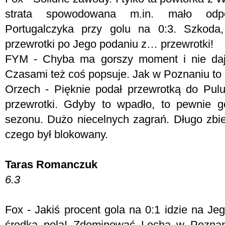
strata spowodowana m.in. mało odpo
Portugalczyka przy golu na 0:3. Szkoda,
przewrotki po Jego podaniu z… przewrotki!
FYM -
Chyba ma gorszy moment i nie daje
Czasami też coś popsuje. Jak w Poznaniu to
Orzech - Pięknie podał przewrotką do Pul
przewrotki. Gdyby to wpadło, to pewnie g
sezonu. Dużo niecelnych zagrań. Długo zbie
czego był blokowany.
Taras Romanczuk
6.3
Fox - J
akiś procent gola na 0:1 idzie na J
środka pola! Zdominować Lecha w Poznan