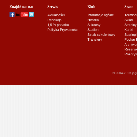
Znajdź nas na:
Serwis
Klub
Sezon
Aktualności
Informacje ogólne
Termina
Redakcja
Historia
Skład
1,5 % podatku
Sukcesy
Strzelcy
Polityka Prywatności
Stadion
Kartki
Sztab szkoleniowy
Sparingi
Transfery
Puchar 
Archiw
Rezerwy J
Rozgryw
© 2004-2026 jagi