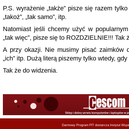
P.S. wyrażenie „także” pisze się razem tylko
„takoż”, „tak samo”, itp.
Natomiast jeśli chcemy użyć w popularnym 
„tak więc”, pisze się to ROZDZIELNIE!!! Tak ż
A przy okazji. Nie musimy pisać zaimków duż
„ich” itp. Dużą literą piszemy tylko wtedy, gd
Tak że do widzenia.
Darmowy Program PIT dostarcza
Instytut Wsp