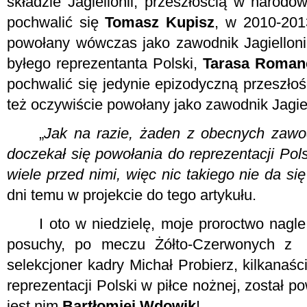
składzie Jagiellonii, przeszłością w narodo
pochwalić się
Tomasz Kupisz
, w 2010-201
powołany wówczas jako zawodnik Jagielloni
byłego reprezentanta Polski,
Tarasa Roman
pochwalić się jedynie epizodyczną przeszłoś
też oczywiście powołany jako zawodnik Jagiel
„
Jak na razie, żaden z obecnych zawo
doczekał się powołania do reprezentacji Pols
wiele przed nimi, więc nic takiego nie da si
dni temu w projekcie do tego artykułu.
I oto w niedzielę, moje proroctwo nagle 
posuchy, po meczu Żółto-Czerwonych z
selekcjoner kadry Michał Probierz, kilkanaśc
reprezentacji Polski w piłce nożnej, został p
jest nim
Bartłomiej Wdowik
!