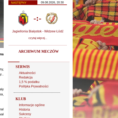
09.08.2026, 20:30
NASTĘPNY
-:-
Jagiellonia Białystok - Widzew Łódź
czytaj więcej...
ARCHIWUM MECZÓW
 na
SERWIS
ny,
Aktualności
...
Redakcja
1,5 % podatku
Polityka Prywatności
ały
sa,
KLUB
Informacje ogólne
mal
Historia
Sukcesy
wał