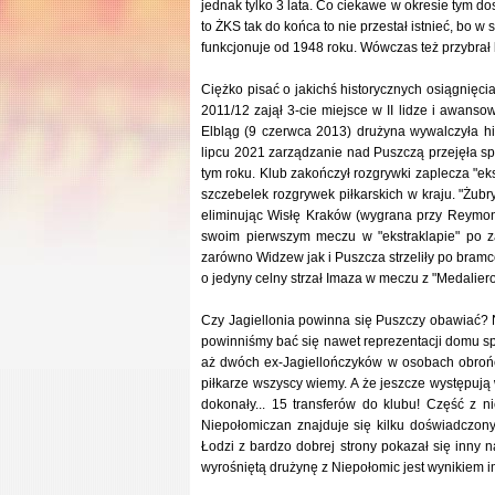
jednak tylko 3 lata. Co ciekawe w okresie tym 
to ŻKS tak do końca to nie przestał istnieć, bo
funkcjonuje od 1948 roku. Wówczas też przybrał 
Ciężko pisać o jakichś historycznych osiągnięci
2011/12 zajął 3-cie miejsce w II lidze i awans
Elbląg (9 czerwca 2013) drużyna wywalczyła hist
lipcu 2021 zarządzanie nad Puszczą przejęła sp
tym roku. Klub zakończył rozgrywki zaplecza "e
szczebelek rozgrywek piłkarskich w kraju. "Żubr
eliminując Wisłę Kraków (wygrana przy Reymont
swoim pierwszym meczu w "ekstraklapie" po z
zarówno Widzew jak i Puszcza strzeliły po bramce
o jedyny celny strzał Imaza w meczu z "Medaliero
Czy Jagiellonia powinna się Puszczy obawiać? N
powinniśmy bać się nawet reprezentacji domu spo
aż dwóch ex-Jagiellończyków w osobach obrońcy
piłkarze wszyscy wiemy. A że jeszcze występują
dokonały... 15 transferów do klubu! Część z n
Niepołomiczan znajduje się kilku doświadczon
Łodzi z bardzo dobrej strony pokazał się inny 
wyrośniętą drużynę z Niepołomic jest wynikiem 