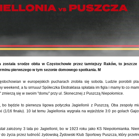
ia została srodze obita w Częstochowie przez tamtejszy Raków, to jeszcze
erminu pierwszego w tym sezonie domowego spotkania. M
ęstochowian w europejskich pucharach zrobiła się sobota. Ludzie porobili pla
y weekend, a tu srrruuu! Spółeczka Ekstraklasa spłatała im figla i mamy to co mamy
" zmierzą się w swoim "domu" przy ul. Słonecznej z Puszczą Niepołomice.
, bo będzie to pierwsza ligowa potyczka Jagiellonii z Puszczą. Oba zespoły mi
 (1/16 finału). 10 lat temu Jagiellonia wygrała na wyjeździe 3:0 po golach Gajo
tał założony 3 lata po Jagiellonii, bo w 1923 roku jako KS Niepołomianka. Nie
do życia przez ludność żydowską Żydowski Klub Sportowy Puszcza, który przetr