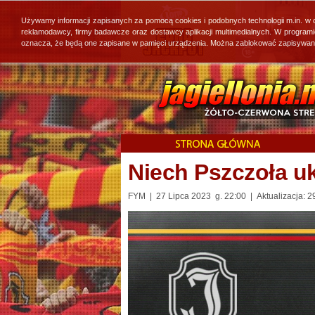
Używamy informacji zapisanych za pomocą cookies i podobnych technologii m.in. w
reklamodawcy, firmy badawcze oraz dostawcy aplikacji multimedialnych. W program
oznacza, że będą one zapisane w pamięci urządzenia. Można zablokować zapisywanie 
Niech Pszczoła uk
FYM | 27 Lipca 2023 g. 22:00 | Aktualizacja: 2