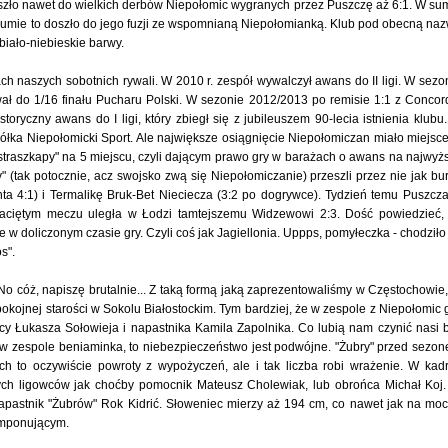
doszło nawet do wielkich derbów Niepołomic wygranych przez Puszczę aż 6:1. W su
 w sumie to doszło do jego fuzji ze wspomnianą Niepołomianką. Klub pod obecną na
biało-niebieskie barwy.
ach naszych sobotnich rywali. W 2010 r. zespół wywalczył awans do II ligi. W sezo
ował do 1/16 finału Pucharu Polski. W sezonie 2012/2013 po remisie 1:1 z Concor
oryczny awans do I ligi, który zbiegł się z jubileuszem 90-lecia istnienia klubu
ółka Niepołomicki Sport. Ale największe osiągnięcie Niepołomiczan miało miejsc
kstraszkapy" na 5 miejscu, czyli dającym prawo gry w barażach o awans na najwyż
y" (tak potocznie, acz swojsko zwą się Niepołomiczanie) przeszli przez nie jak bu
a 4:1) i Termalikę Bruk-Bet Nieciecza (3:2 po dogrywce). Tydzień temu Puszcz
aciętym meczu uległa w Łodzi tamtejszemu Widzewowi 2:3. Dość powiedzieć,
 w doliczonym czasie gry. Czyli coś jak Jagiellonia. Uppps, pomyłeczka - chodziło
s".
o cóż, napiszę brutalnie... Z taką formą jaką zaprezentowaliśmy w Częstochowie,
kojnej starości w Sokolu Białostockim. Tym bardziej, że w zespole z Niepołomic 
 Łukasza Sołowieja i napastnika Kamila Zapolnika. Co lubią nam czynić nasi b
 w zespole beniaminka, to niebezpieczeństwo jest podwójne. "Żubry" przed sezo
ich to oczywiście powroty z wypożyczeń, ale i tak liczba robi wrażenie. W kad
ych ligowców jak choćby pomocnik Mateusz Cholewiak, lub obrońca Michał Koj
napastnik "Żubrów" Rok Kidrić. Słoweniec mierzy aż 194 cm, co nawet jak na mo
imponującym.