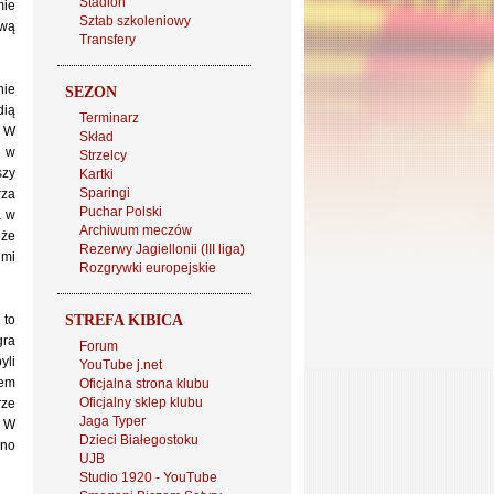
Stadion
mie
Sztab szkoleniowy
zwą
Transfery
nie
SEZON
dią
Terminarz
. W
Skład
e w
Strzelcy
szy
Kartki
Sparingi
rza
Puchar Polski
a w
Archiwum meczów
 że
Rezerwy Jagiellonii (III liga)
 mi
Rozgrywki europejskie
 to
STREFA KIBICA
gra
Forum
yli
YouTube j.net
nem
Oficjalna strona klubu
Oficjalny sklep klubu
rze
Jaga Typer
. W
Dzieci Białegostoku
cno
UJB
Studio 1920 - YouTube