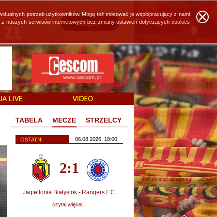
widualnych potrzeb użytkowników. Mogą też stosować je współpracujący z nami
ie z naszych serwisów internetowych bez zmiany ustawień dotyczących cookies
TABELA
MECZE
STRZELCY
06.08.2026, 18:00
OSTATNI
2:1
Jagiellonia Białystok - Rangers F.C.
czytaj więcej...