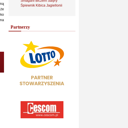
Smagani Biczem Satyry
dną
Śpiewnik Kibica Jagiellonii
 że
lko
ona
Partnerzy