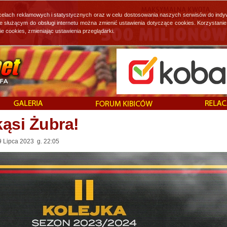
 celach reklamowych i statystycznych oraz w celu dostosowania naszych serwisów do indy
ie służącym do obsługi internetu można zmienić ustawienia dotyczące cookies. Korzystan
cookies, zmieniając ustawienia przeglądarki.
ąsi Żubra!
9 Lipca 2023 g. 22:05