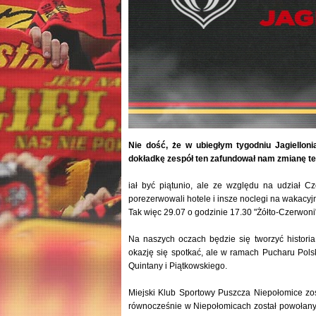
Nie dość, że w ubiegłym tygodniu Jagiellon
dokładkę zespół ten zafundował nam zmianę t
iał być piątunio, ale ze względu na udział Cz
porezerwowali hotele i insze noclegi na wakacyjn
Tak więc 29.07 o godzinie 17.30 "Żółto-Czerwoni
Na naszych oczach będzie się tworzyć historia
okazję się spotkać, ale w ramach Pucharu Polski
Quintany i Piątkowskiego.
Miejski Klub Sportowy Puszcza Niepołomice zos
równocześnie w Niepołomicach został powołany 