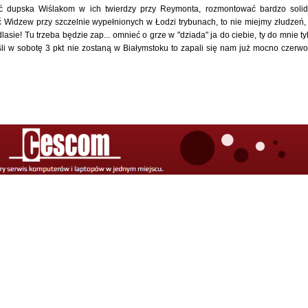
ć dupska Wiślakom w ich twierdzy przy Reymonta, rozmontować bardzo soli
ć Widzew przy szczelnie wypełnionych w Łodzi trybunach, to nie miejmy złudzeń,
sie! Tu trzeba będzie zap... omnieć o grze w "dziada" ja do ciebie, ty do mnie ty
śli w sobotę 3 pkt nie zostaną w Białymstoku to zapali się nam już mocno czerw