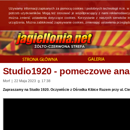
Używamy informacji zapisanych za pomocą cookies i podobnych technologii m.in. w
potrzeb użytkowników. Mogą też stosować je współpracujący z nami reklamodawcy, 
można zmienić ustawienia dotyczące cookies. Korzystanie z naszych serwisów i
urządzenia. Można zablokować zapisywanie cookies, zmieniając ustawienia przegląda
Studio1920 - pomeczowe anal
Morf | 22 Maja 2023 g. 17:38
Zapraszamy na Studio 1920. Oczywiście z Ośrodka Kibice Razem przy ul. Cie