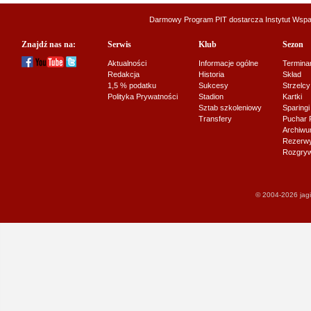
Darmowy Program PIT dostarcza
Instytut Wsp
Znajdź nas na:
Serwis
Klub
Sezon
Aktualności
Informacje ogólne
Termina
Redakcja
Historia
Skład
1,5 % podatku
Sukcesy
Strzelcy
Polityka Prywatności
Stadion
Kartki
Sztab szkoleniowy
Sparingi
Transfery
Puchar 
Archiw
Rezerwy J
Rozgryw
© 2004-2026 jagi