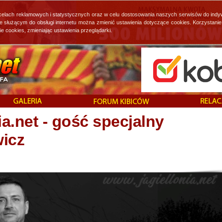
 celach reklamowych i statystycznych oraz w celu dostosowania naszych serwisów do indy
ie służącym do obsługi internetu można zmienić ustawienia dotyczące cookies. Korzystan
cookies, zmieniając ustawienia przeglądarki.
a.net - gość specjalny
wicz