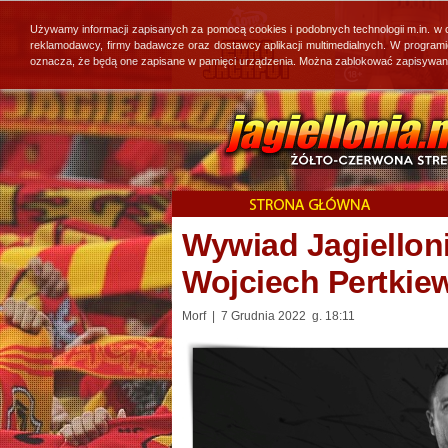
Używamy informacji zapisanych za pomocą cookies i podobnych technologii m.in. w
reklamodawcy, firmy badawcze oraz dostawcy aplikacji multimedialnych. W program
oznacza, że będą one zapisane w pamięci urządzenia. Można zablokować zapisywanie 
Wywiad Jagielloni
Wojciech Pertkie
Morf | 7 Grudnia 2022 g. 18:11