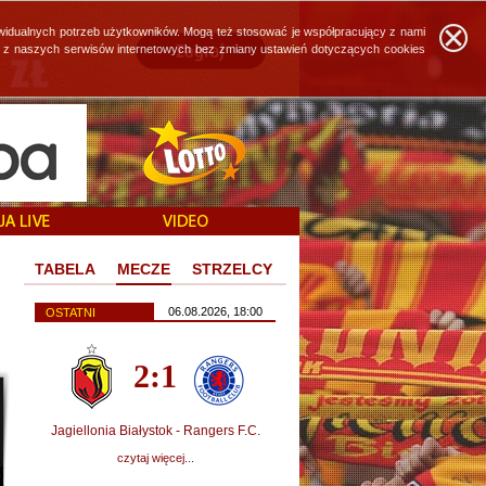
widualnych potrzeb użytkowników. Mogą też stosować je współpracujący z nami
ie z naszych serwisów internetowych bez zmiany ustawień dotyczących cookies
TABELA
MECZE
STRZELCY
06.08.2026, 18:00
OSTATNI
2:1
Jagiellonia Białystok - Rangers F.C.
czytaj więcej...