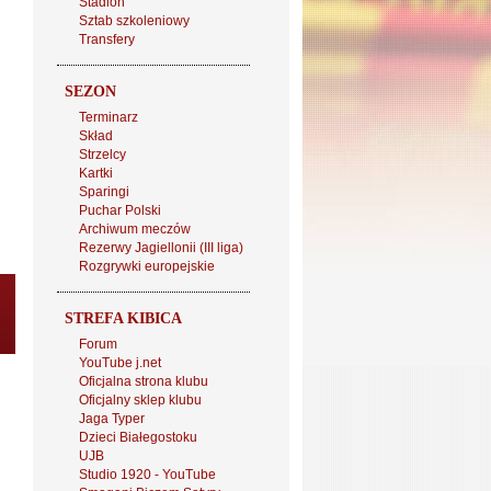
Stadion
Sztab szkoleniowy
Transfery
SEZON
Terminarz
Skład
Strzelcy
Kartki
Sparingi
Puchar Polski
Archiwum meczów
Rezerwy Jagiellonii (III liga)
Rozgrywki europejskie
STREFA KIBICA
Forum
YouTube j.net
Oficjalna strona klubu
Oficjalny sklep klubu
Jaga Typer
Dzieci Białegostoku
UJB
Studio 1920 - YouTube