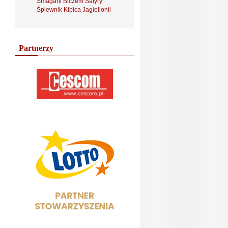
Smagani Biczem Satyry
Śpiewnik Kibica Jagiellonii
Partnerzy