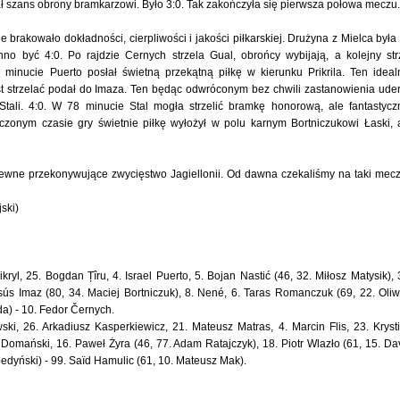
 dał szans obrony bramkarzowi. Było 3:0. Tak zakończyła się pierwsza połowa meczu
 brakowało dokładności, cierpliwości i jakości piłkarskiej. Drużyna z Mielca była
no być 4:0. Po rajdzie Cernych strzela Gual, obrońcy wybijają, a kolejny str
 minucie Puerto posłał świetną przekątną piłkę w kierunku Prikrila. Ten ideal
t strzelać podał do Imaza. Ten będąc odwróconym bez chwili zastanowienia ude
Stali. 4:0. W 78 minucie Stal mogła strzelić bramkę honorową, ale fantastycz
iczonym czasie gry świetnie piłkę wyłożył w polu karnym Bortniczukowi Łaski, 
Pewne przekonywujące zwycięstwo Jagiellonii. Od dawna czekaliśmy na taki mec
ski)
kryl, 25. Bogdan Țîru, 4. Israel Puerto, 5. Bojan Nastić (46, 32. Miłosz Matysik), 
sús Imaz (80, 34. Maciej Bortniczuk), 8. Nené, 6. Taras Romanczuk (69, 22. Oliw
da) - 10. Fedor Černych.
ski, 26. Arkadiusz Kasperkiewicz, 21. Mateusz Matras, 4. Marcin Flis, 23. Kryst
j Domański, 16. Paweł Żyra (46, 77. Adam Ratajczyk), 18. Piotr Wlazło (61, 15. Da
edyński) - 99. Saïd Hamulic (61, 10. Mateusz Mak).