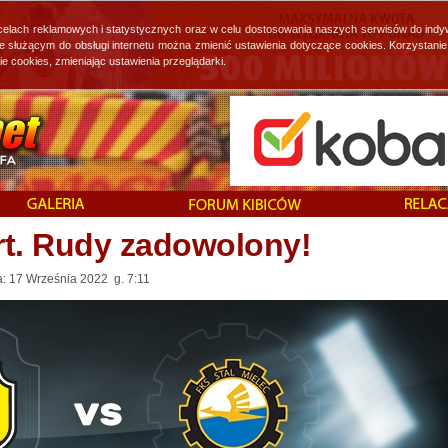
 celach reklamowych i statystycznych oraz w celu dostosowania naszych serwisów do indy
ie służącym do obsługi internetu można zmienić ustawienia dotyczące cookies. Korzystan
cookies, zmieniając ustawienia przeglądarki.
rt. Rudy zadowolony!
a: 17 Września 2022 g. 7:11