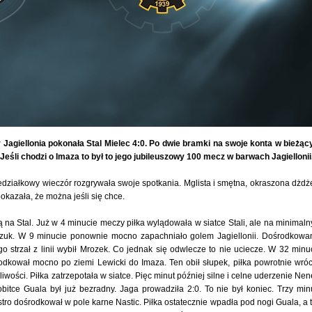
r Jagiellonia pokonała Stal Mielec 4:0. Po dwie bramki na swoje konta w bieżą
Jeśli chodzi o Imaza to był to jego jubileuszowy 100 mecz w barwach Jagiellonii
iedziałkowy wieczór rozgrywała swoje spotkania. Mglista i smętna, okraszona dżd
pokazała, że można jeśli się chce.
 na Stal. Już w 4 minucie meczy piłka wylądowała w siatce Stali, ale na minimal
uk. W 9 minucie ponownie mocno zapachniało golem Jagiellonii. Dośrodkowa
 jego strzał z linii wybił Mrozek. Co jednak się odwlecze to nie uciecze. W 32 minu
odkował mocno po ziemi Lewicki do Imaza. Ten obił słupek, piłka powrotnie wróc
liwości. Piłka zatrzepotała w siatce. Pięc minut później silne i celne uderzenie Nen
itce Guala był już bezradny. Jaga prowadziła 2:0. To nie był koniec. Trzy min
tro dośrodkował w pole karne Nastic. Piłka ostatecznie wpadła pod nogi Guala, a 