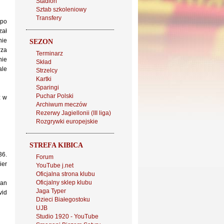
Stadion
.
Sztab szkoleniowy
Transfery
 po
zał
nie
SEZON
rza
Terminarz
nie
Skład
ale
Strzelcy
Kartki
Sparingi
Puchar Polski
z w
Archiwum meczów
Rezerwy Jagiellonii (III liga)
Rozgrywki europejskie
STREFA KIBICA
36.
Forum
ier
YouTube j.net
Oficjalna strona klubu
Oficjalny sklep klubu
ian
Jaga Typer
vid
Dzieci Białegostoku
UJB
Studio 1920 - YouTube