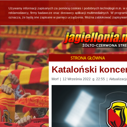
Używamy informacji zapisanych za pomocą cookies i podobnych technologii m.in. w
reklamodawcy, firmy badawcze oraz dostawcy aplikacji multimedialnych. W program
oznacza, że będą one zapisane w pamięci urządzenia. Można zablokować zapisywanie 
Kataloński konce
Morf | 12 Września 2022 g. 22:55 | Aktualizacj