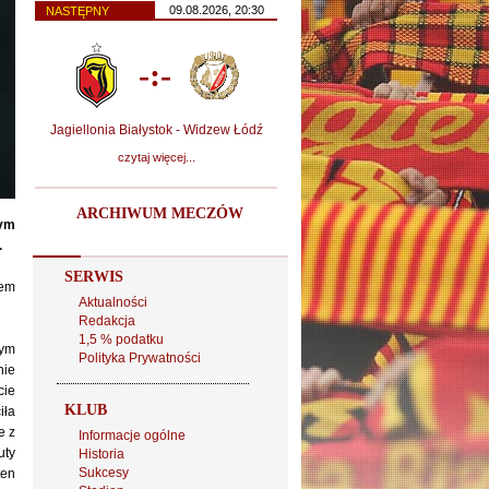
09.08.2026, 20:30
NASTĘPNY
-:-
Jagiellonia Białystok - Widzew Łódź
czytaj więcej...
ARCHIWUM MECZÓW
cym
.
SERWIS
żem
Aktualności
Redakcja
1,5 % podatku
nym
Polityka Prywatności
nie
cie
KLUB
iła
e z
Informacje ogólne
uty
Historia
Sukcesy
ten