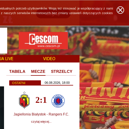
widualnych potrzeb użytkowników. Mogą też stosować je współpracujący z nami
ie z naszych serwisów internetowych bez zmiany ustawień dotyczących cookies
TABELA
MECZE
STRZELCY
06.08.2026, 18:00
OSTATNI
2:1
Jagiellonia Białystok - Rangers F.C.
czytaj więcej...