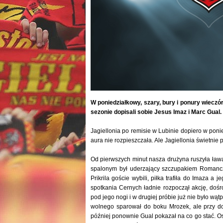
W poniedziałkowy, szary, bury i ponury wieczó
sezonie dopisali sobie Jesus Imaz i Marc Gual. 
Jagiellonia po remisie w Lubinie dopiero w pon
aura nie rozpieszczała. Ale Jagiellonia świetnie 
Od pierwszych minut nasza drużyna ruszyła ławą
spalonym był uderzający szczupakiem Romancz
Prikrila goście wybili, piłka trafiła do Imaza a
spotkania Cernych ładnie rozpoczął akcję, dośr
pod jego nogi i w drugiej próbie już nie było wątp
wolnego sparował do boku Mrozek, ale przy dob
później ponownie Gual pokazał na co go stać. Os