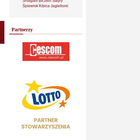
Smagani Biczem Satyry
Śpiewnik Kibica Jagiellonii
Partnerzy