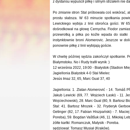
z dystansu wypuścił piłkę i silnym strzałem nie
Po zmianie stron Stal próbowała coś wskórać, ale
prostu słabsza. W 63 minucie spotkania powin
Lewickiego wybija z linii obrońca gości. W 65
dośrodkował na głowę Cernycha. Fiodor zamias
przewrotką a piłka po koźle wpada do siatki 
instynktownie broni Alomerovic. Jeszcze w dol
ponownie piłkę z linii wybijają goście.
W chwilę później sędzia zakończył spotkanie. 
Białymstoku. No i Rudy trafił wynik :)
12 września 2022, 19:00 - Białystok (Stadion Miej
Jagiellonia Białystok 4-0 Stal Mielec
Jesús Imaz 32, 65, Marc Gual 37, 40
Jagiellonia: 1. Zlatan Alomerović - 14. Tomáš Při
Jakub Lewicki (69, 77. Wojciech Łaski) - 11. Je
Wojciechowski), 28. Marc Gual (80, 9. Bartosz Bi
Stal: 41. Bartosz Mrozek - 32. Fryderyk Gerbow
Getinger (82, 17. Fabian Hiszpański) - 7. Macie
Poreba), 59. Bogdan Vaštšuk (46, 11. Mikołaj Leb
żółte kartki: Romanczuk, Matysik - Poreba.
sędziował: Tomasz Musiał (Kraków).