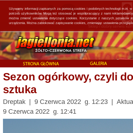
Używamy informacji zapisanych za pomocą cookies i podobnych technologii m.in. w
potrzeb użytkowników. Mogą też stosować je współpracujący z nami reklamodawcy, 
można zmienić ustawienia dotyczące cookies. Korzystanie z naszych serwisów i
urządzenia. Można zablokować zapisywanie cookies, zmieniając ustawienia przegląda
Sezon ogórkowy, czyli do
sztuka
Dreptak | 9 Czerwca 2022 g. 12:23 | Aktual
9 Czerwca 2022 g. 12:41