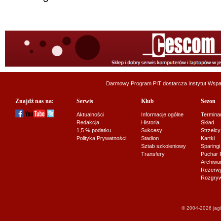
Darmowy Program PIT dostarcza
Instytut Wsp
Znajdź nas na:
Serwis
Klub
Sezon
Aktualności
Informacje ogólne
Termina
Redakcja
Historia
Skład
1,5 % podatku
Sukcesy
Strzelcy
Polityka Prywatności
Stadion
Kartki
Sztab szkoleniowy
Sparingi
Transfery
Puchar 
Archiw
Rezerwy J
Rozgryw
© 2004-2026 jagi