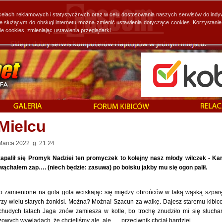
 celach reklamowych i statystycznych oraz w celu dostosowania naszych serwisów do indy
ie służącym do obsługi internetu można zmienić ustawienia dotyczące cookies. Korzystan
cookies, zmieniając ustawienia przeglądarki.
Mielcu
 Marca 2022 g. 21:24
palił się Promyk Nadziei ten promyczek to kolejny nasz młody wilczek - Kar
chałem zap…. (niech będzie: zasuwa) po boisku jakby mu się ogon palił.
 zamienione na gola gola wciskając się między obrońców w taką wąską szpar
rzy wielu starych żonkisi. Można? Można! Szacun za walkę. Dajesz staremu kibic
hudych latach Jaga znów zamiesza w kotle, bo trochę znudziło mi się słucha
wych wywiadach, że chcieliśmy ale, ale …. przeciwnik chciał bardziej.