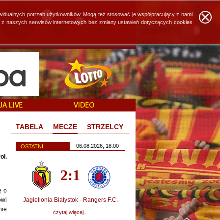
widualnych potrzeb użytkowników. Mogą też stosować je współpracujący z nami
ie z naszych serwisów internetowych bez zmiany ustawień dotyczących cookies
TABELA
MECZE
STRZELCY
06.08.2026, 18:00
OSTATNI
ol.
2:1
ę o
owi
Jagiellonia Białystok - Rangers F.C.
nie
czytaj więcej...