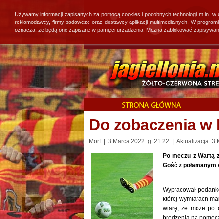
Używamy informacji zapisanych za pomocą cookies i podobnych technologii m.in. w
reklamodawcy, firmy badawcze oraz dostawcy aplikacji multimedialnych. W program
oznacza, że będą one zapisane w pamięci urządzenia. Można zablokować zapisywanie 
Do zobaczenia w 
Morf | 3 Marca 2022 g. 21:22 | Aktualizacja: 3
Po meczu z Wartą za
Gość z połamanym wą
Wypracował podanko
której wymiarach ma
wiarę, że może po c
bredzenia na pomeczo