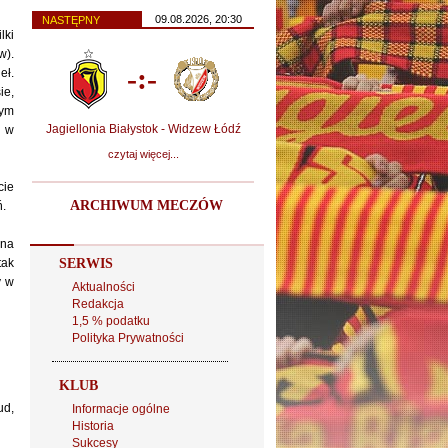
09.08.2026, 20:30
NASTĘPNY
lki
w).
-:-
eł.
ie,
zym
Jagiellonia Białystok - Widzew Łódź
e w
czytaj więcej...
cie
ARCHIWUM MECZÓW
ń.
 na
tak
SERWIS
y w
Aktualności
Redakcja
1,5 % podatku
Polityka Prywatności
KLUB
ud,
Informacje ogólne
Historia
Sukcesy