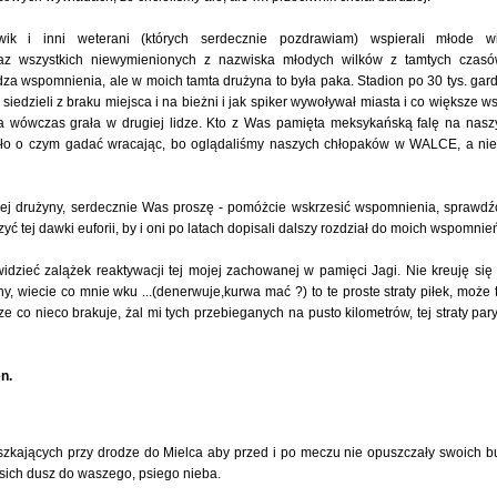
ik i inni weterani (których serdecznie pozdrawiam) wspierali młode wi
raz wszystkich niewymienionych z nazwiska młodych wilków z tamtych czasó
 wspomnienia, ale w moich tamta drużyna to była paka. Stadion po 30 tys. gard
edzieli z braku miejsca i na bieżni i jak spiker wywoływał miasta i co większe ws
ga wówczas grała w drugiej lidze. Kto z Was pamięta meksykańską falę na nas
było o czym gadać wracając, bo oglądaliśmy naszych chłopaków w WALCE, a ni
j drużyny, serdecznie Was proszę - pomóżcie wskrzesić wspomnienia, sprawdź
tej dawki euforii, by i oni po latach dopisali dalszy rozdział do moich wspomnie
dzieć zalążek reaktywacji tej mojej zachowanej w pamięci Jagi. Nie kreuję się
 wiecie co mnie wku ...(denerwuje,kurwa mać ?) to te proste straty piłek, może 
e co nieco brakuje, żal mi tych przebieganych na pusto kilometrów, tej straty par
n.
szkających przy drodze do Mielca aby przed i po meczu nie opuszczały swoich b
psich dusz do waszego, psiego nieba.