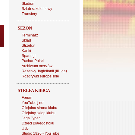
Stadion
Sztab szkoleniowy
Transfery
SEZON
Terminarz
Skład
Strzelcy
Kartki
Sparingi
Puchar Polski
Archiwum meczów
Rezerwy Jagiellonii (III liga)
Rozgrywki europejskie
STREFA KIBICA
Forum
YouTube j.net
Oficjalna strona klubu
Oficjalny sklep klubu
Jaga Typer
Dzieci Białegostoku
UJB
Studio 1920 - YouTube