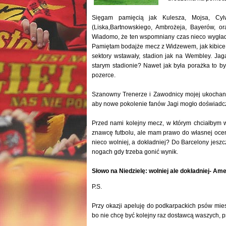
Sięgam pamięcią jak Kulesza, Mojsa, Cylw
(Liska,Bartnowskiego, Ambrożeja, Bayerów, o
Wiadomo, że ten wspomniany czas nieco wygładza
Pamiętam bodajże mecz z Widzewem, jak kibice si
sektory wstawały, stadion jak na Wembley. Ja
starym stadionie? Nawet jak była porażka to 
pozerce.
Szanowny Trenerze i Zawodnicy mojej ukochane
aby nowe pokolenie fanów Jagi mogło doświadczyć 
Przed nami kolejny mecz, w którym chciałbym wi
znawcę futbolu, ale mam prawo do własnej oceny,
nieco wolniej, a dokładniej? Do Barcelony jeszcz
nogach gdy trzeba gonić wynik.
Słowo na Niedzielę: wolniej ale dokładniej- Ame
P.S.
Przy okazji apeluję do podkarpackich psów mie
bo nie chcę być kolejny raz dostawcą waszych, 