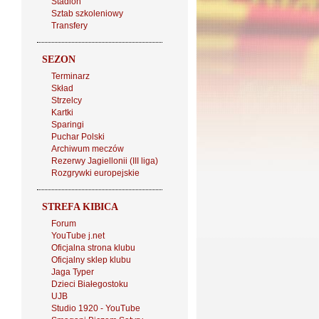
Stadion
Sztab szkoleniowy
Transfery
SEZON
Terminarz
Skład
Strzelcy
Kartki
Sparingi
Puchar Polski
Archiwum meczów
Rezerwy Jagiellonii (III liga)
Rozgrywki europejskie
STREFA KIBICA
Forum
YouTube j.net
Oficjalna strona klubu
Oficjalny sklep klubu
Jaga Typer
Dzieci Białegostoku
UJB
Studio 1920 - YouTube