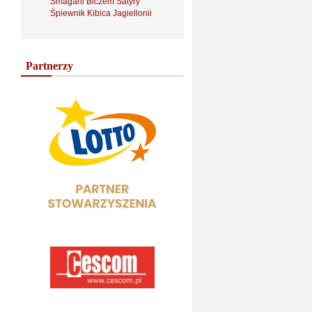
Smagani Biczem Satyry
Śpiewnik Kibica Jagiellonii
Partnerzy