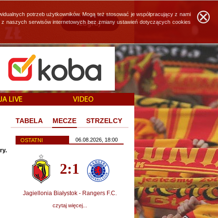
widualnych potrzeb użytkowników. Mogą też stosować je współpracujący z nami
ie z naszych serwisów internetowych bez zmiany ustawień dotyczących cookies
TABELA
MECZE
STRZELCY
06.08.2026, 18:00
OSTATNI
ry.
2:1
Jagiellonia Białystok - Rangers F.C.
czytaj więcej...