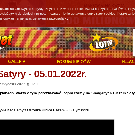
 celach reklamowych i statystycznych oraz w celu dostosowania naszych serwisów do indy
ie służącym do obsługi internetu można zmienić ustawienia dotyczące cookies. Korzystan
cookies, zmieniając ustawienia przeglądarki.
tyry - 05.01.2022r.
6 Stycznia 2022 g. 12:11
ą w planach. Warto o tym porozmawiać. Zapraszamy na Smaganych Biczem Saty
wykle nadajemy z Ośrodka Kibice Razem w Białymstoku