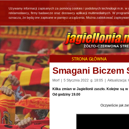
Używamy informacji zapisanych za pomocą cookies i podobnych technologii m.in. w
reklamodawcy, firmy badawcze oraz dostawcy aplikacji multimedialnych. W program
oznacza, że będą one zapisane w pamięci urządzenia. Można zablokować zapisywanie 
Smagani Biczem Sa
Morf | 5 Stycznia 2022 g. 18:05 | Aktualizacja: 
Kilka zmian w Jagiellonii zaszło. Kolejne s
Od godziny 19.00
Oczywiście jak z