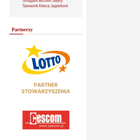
Smagani Biczem Satyry
Śpiewnik Kibica Jagiellonii
Partnerzy