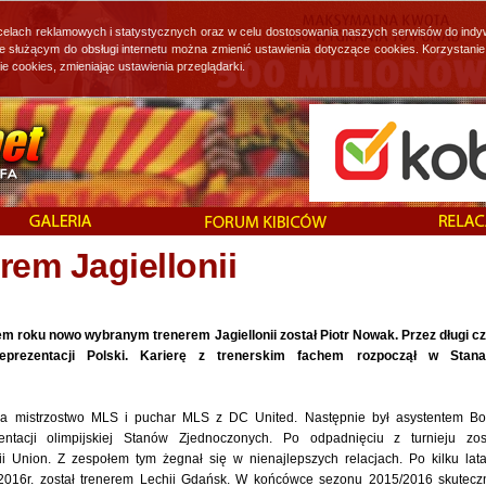
 celach reklamowych i statystycznych oraz w celu dostosowania naszych serwisów do indy
ie służącym do obsługi internetu można zmienić ustawienia dotyczące cookies. Korzystan
cookies, zmieniając ustawienia przeglądarki.
rem Jagiellonii
 roku nowo wybranym trenerem Jagiellonii został Piotr Nowak. Przez długi c
reprezentacji Polski. Karierę z trenerskim fachem rozpoczął w Stan
a mistrzostwo MLS i puchar MLS z DC United. Następnie był asystentem B
ntacji olimpijskiej Stanów Zjednoczonych. Po odpadnięciu z turnieju zos
ii Union. Z zespołem tym żegnał się w nienajlepszych relacjach. Po kilku lat
 2016r. został trenerem Lechii Gdańsk. W końcówce sezonu 2015/2016 skutecz