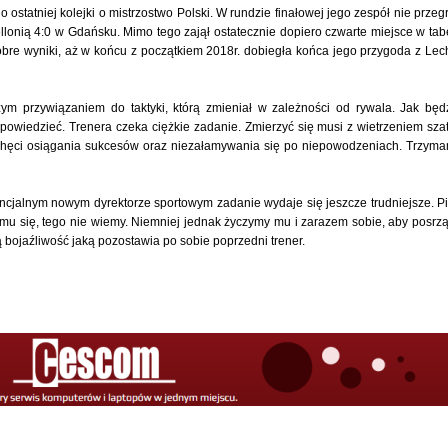
o ostatniej kolejki o mistrzostwo Polski. W rundzie finałowej jego zespół nie przegr
llonią 4:0 w Gdańsku. Mimo tego zajął ostatecznie dopiero czwarte miejsce w tabe
dobre wyniki, aż w końcu z początkiem 2018r. dobiegła końca jego przygoda z Lec
m przywiązaniem do taktyki, którą zmieniał w zależności od rywala. Jak będ
powiedzieć. Trenera czeka ciężkie zadanie. Zmierzyć się musi z wietrzeniem szat
chęci osiągania sukcesów oraz niezałamywania się po niepowodzeniach. Trzym
cjalnym nowym dyrektorze sportowym zadanie wydaje się jeszcze trudniejsze. Pi
u się, tego nie wiemy. Niemniej jednak życzymy mu i zarazem sobie, aby posrzą
tą bojaźliwość jaką pozostawia po sobie poprzedni trener.