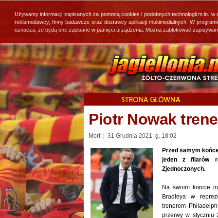
Używamy informacji zapisanych za pomocą cookies i podobnych technologii m.in. w
reklamodawcy, firmy badawcze oraz dostawcy aplikacji multimedialnych. W program
oznacza, że będą one zapisane w pamięci urządzenia. Można zablokować zapisywanie 
Piotr Nowak trene
Morf | 31 Grudnia 2021 g. 18:02
Przed samym końcem
jeden z filarów 
Zjednoczonych.
Na swoim koncie m
Bradleya w repreze
trenerem Philadelph
przerwy w styczniu