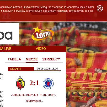
widualnych potrzeb użytkowników. Mogą też stosować je współpracujący z nami
ie z naszych serwisów internetowych bez zmiany ustawień dotyczących cookies
TABELA
MECZE
STRZELCY
06.08.2026, 18:00
OSTATNI
zas
ach
2:1
oba
Jagiellonia Białystok - Rangers F.C.
tał
ach
czytaj więcej...
nie