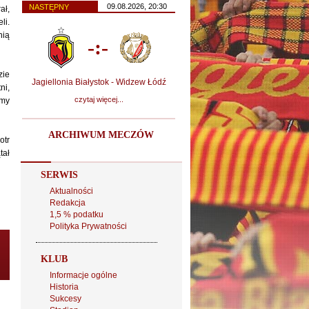
09.08.2026, 20:30
NASTĘPNY
ał,
li.
hią
-:-
zie
Jagiellonia Białystok - Widzew Łódź
ni,
czytaj więcej...
amy
ARCHIWUM MECZÓW
otr
tał
SERWIS
Aktualności
Redakcja
1,5 % podatku
Polityka Prywatności
KLUB
Informacje ogólne
Historia
Sukcesy