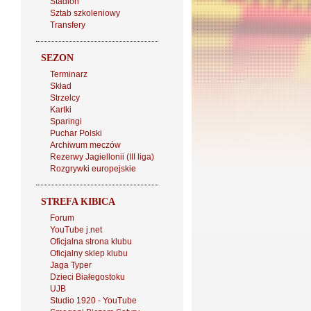
Stadion
Sztab szkoleniowy
Transfery
SEZON
Terminarz
Skład
Strzelcy
Kartki
Sparingi
Puchar Polski
Archiwum meczów
Rezerwy Jagiellonii (III liga)
Rozgrywki europejskie
STREFA KIBICA
Forum
YouTube j.net
Oficjalna strona klubu
Oficjalny sklep klubu
Jaga Typer
Dzieci Białegostoku
UJB
Studio 1920 - YouTube