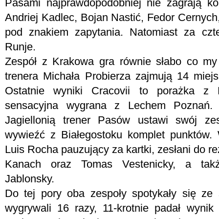
Pasami najprawdopodobniej nie zagrają ko
Andriej Kadlec, Bojan Nastić, Fedor Cernych,
pod znakiem zapytania. Natomiast za czte
Runje.
Zespół z Krakowa gra równie słabo co my
trenera Michała Probierza zajmują 14 miej
Ostatnie wyniki Cracovii to porażka z
sensacyjna wygrana z Lechem Poznań.
Jagiellonią trener Pasów ustawi swój ze
wywieźć z Białegostoku komplet punktów. 
Luis Rocha pauzujący za kartki, zesłani do 
Kanach oraz Tomas Vestenicky, a takż
Jablonsky.
Do tej pory oba zespoły spotykały się ze 
wygrywali 16 razy, 11-krotnie padał wynik 