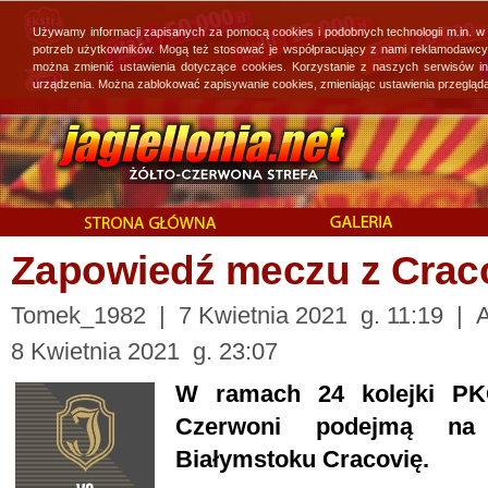
Używamy informacji zapisanych za pomocą cookies i podobnych technologii m.in. w
potrzeb użytkowników. Mogą też stosować je współpracujący z nami reklamodawcy, 
można zmienić ustawienia dotyczące cookies. Korzystanie z naszych serwisów i
urządzenia. Można zablokować zapisywanie cookies, zmieniając ustawienia przegląda
Zapowiedź meczu z Crac
Tomek_1982 | 7 Kwietnia 2021 g. 11:19 | Ak
8 Kwietnia 2021 g. 23:07
W ramach 24 kolejki PK
Czerwoni podejmą na
Białymstoku Cracovię.