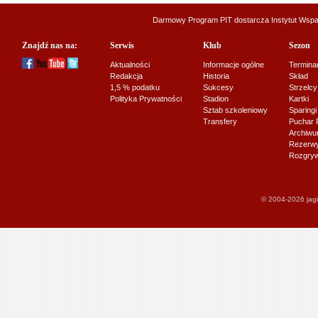
Darmowy Program PIT dostarcza
Instytut Wsp
Znajdź nas na:
Serwis
Klub
Sezon
Aktualności
Informacje ogólne
Termina
Redakcja
Historia
Skład
1,5 % podatku
Sukcesy
Strzelcy
Polityka Prywatności
Stadion
Kartki
Sztab szkoleniowy
Sparingi
Transfery
Puchar 
Archiw
Rezerwy J
Rozgryw
© 2004-2026 jagi