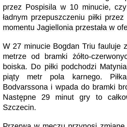
przez Pospisila w 10 minucie, czy
ładnym przepuszczeniu piłki przez
momentu Jagiellonia przestała w ofe
W 27 minucie Bogdan Triu fauluje 
metrze od bramki żółto-czerwony
boiska. Do piłki podchodzi Matynia
piąty metr pola karnego. Piłk
Bodvarssona i wpada do bramki bro
Następne 29 minut gry to całkow
Szczecin. 
Przerwa w meczu przynosi zmianę w 