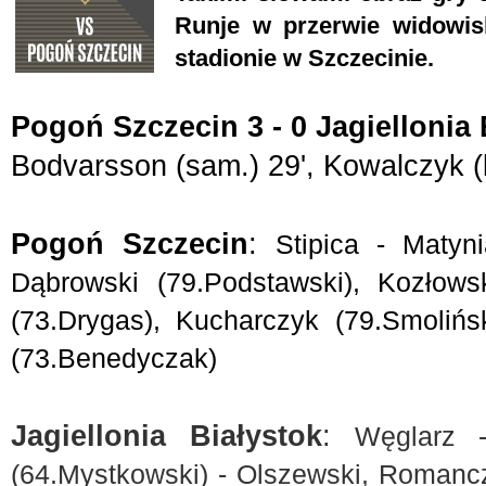
Runje w przerwie widowis
stadionie w Szczecinie.
Pogoń Szczecin 3 - 0 Jagiellonia 
Bodvarsson (sam.) 29', Kowalczyk (k
Pogoń Szczecin
: 
Stipica - Matyn
Dąbrowski (79.Podstawski), Kozłows
(73.Drygas), Kucharczyk (79.Smolińs
(73.Benedyczak)
Jagiellonia Białystok
: 
Węglarz -
(64.Mystkowski) - Olszewski, Romancz