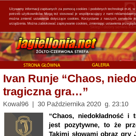
Używamy informacji zapisanych za pomocą cookies i podobnych technologii m.in. w
potrzeb użytkowników. Mogą też stosować je współpracujący z nami reklamodawcy, 
można zmienić ustawienia dotyczące cookies. Korzystanie z naszych serwisów i
urządzenia. Można zablokować zapisywanie cookies, zmieniając ustawienia przegląda
Ivan Runje “Chaos, niedo
tragiczna gra…”
Kowal96 | 30 Października 2020 g. 23:10
“Chaos, niedokładność i tr
jest pozytywne, to że pr
Takimi słowami obraz gry 