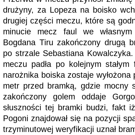
drużyny, za Lopeza na boisko wcho
drugiej części meczu, które są god
minucie mecz faul we własnym 
Bogdana Tiru zakończony drugą b
po strzale Sebastiana Kowalczyka.
meczu padła po kolejnym stałym fr
narożnika boiska zostaje wyłożona 
metr przed bramką, gdzie mocny str
zakończony golem oddaje Gorgon
słuszności tej bramki budzi, fakt 
Pogoni znajdował się na pozycji spa
trzyminutowej weryfikacji uznał bra