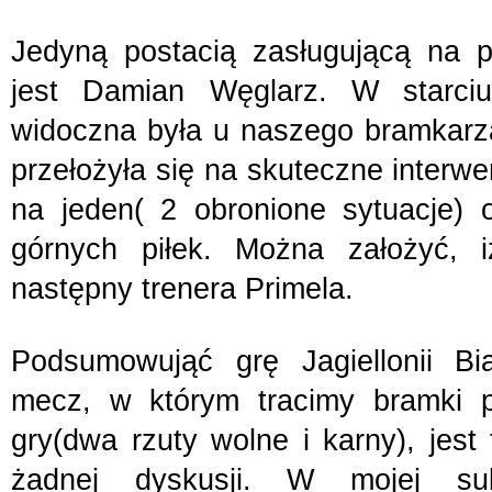
Jedyną postacią zasługującą na 
jest Damian Węglarz. W starciu
widoczna była u naszego bramkarza
przełożyła się na skuteczne interwe
na jeden( 2 obronione sytuacje) o
górnych piłek. Można założyć, i
następny trenera Primela.
Podsumowująć grę Jagiellonii Biał
mecz, w którym tracimy bramki p
gry(dwa rzuty wolne i karny), jest t
żadnej dyskusji. W mojej sub