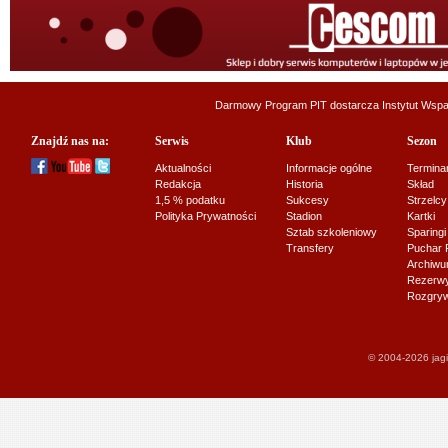
Darmowy Program PIT dostarcza
Instytut Wsp
Znajdź nas na:
Serwis
Klub
Sezon
Aktualności
Informacje ogólne
Termina
Redakcja
Historia
Skład
1,5 % podatku
Sukcesy
Strzelcy
Polityka Prywatności
Stadion
Kartki
Sztab szkoleniowy
Sparingi
Transfery
Puchar 
Archiw
Rezerwy J
Rozgryw
© 2004-2026 jagi