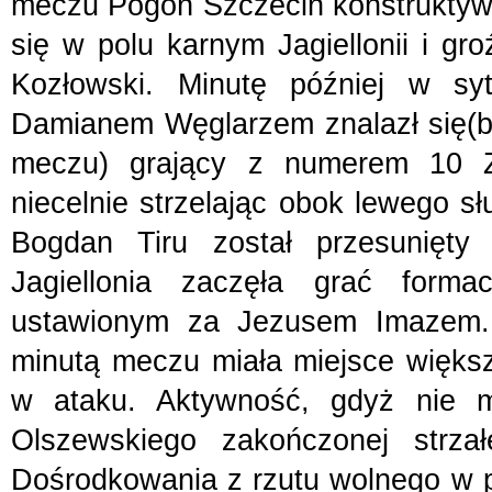
meczu Pogoń Szczecin konstruktywn
się w polu karnym Jagiellonii i gro
Kozłowski. Minutę później w sy
Damianem Węglarzem znalazł się(b
meczu) grający z numerem 10 Za
niecelnie strzelając obok lewego s
Bogdan Tiru został przesunięty
Jagiellonia zaczęła grać forma
ustawionym za Jezusem Imazem. 
minutą meczu miała miejsce większa
w ataku. Aktywność, gdyż nie m
Olszewskiego zakończonej strza
Dośrodkowania z rzutu wolnego w p