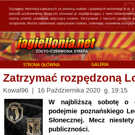
Używamy informacji zapisanych za pomocą cookies i podobnych technologii m.in. w
potrzeb użytkowników. Mogą też stosować je współpracujący z nami reklamodawcy, 
można zmienić ustawienia dotyczące cookies. Korzystanie z naszych serwisów i
urządzenia. Można zablokować zapisywanie cookies, zmieniając ustawienia przegląda
Zatrzymać rozpędzoną 
Kowal96 | 16 Października 2020 g. 19:15
W najbliższą sobotę o g
podejmie poznańskiego Lec
Słonecznej. Mecz niestet
publiczności.