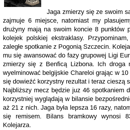
Jaga zmierzy się ze swoim są
zajmuje 6 miejsce, natomiast my plasujem
drużyny mają na swoim koncie 8 punktów 
kolejek polskiej ekstraklasy. Przypomin
zaległe spotkanie z Pogonią Szczecin. Kolejar
mu się awansować do fazy grupowej Ligi Euro
zmierzy się z Benficą Lizbona. Ich droga n
wyelminować belgijskie Chareloi grając w 1
się dowieźć korzystny rezultat i teraz cieszą
Najbliższy mecz będzie juz 46 spotkaniem d
korzystniej wyglądają w bilansie bezpośredn
aż 21 z nich. Jaga była lepsza 16 razy, nato
się remisem. Bilans bramkowy wynosi 8
Kolejarza.