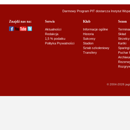
Darmowy Program PIT dostarcza
Instytut Wsp
Znajdź nas na:
Serwis
Klub
Sezon
Aktualności
Informacje ogólne
Termina
Redakcja
Historia
Skład
1,5 % podatku
Sukcesy
Strzelcy
Polityka Prywatności
Stadion
Kartki
Sztab szkoleniowy
Sparingi
Transfery
Puchar 
Archiw
Rezerwy J
Rozgryw
© 2004-2026 jagi