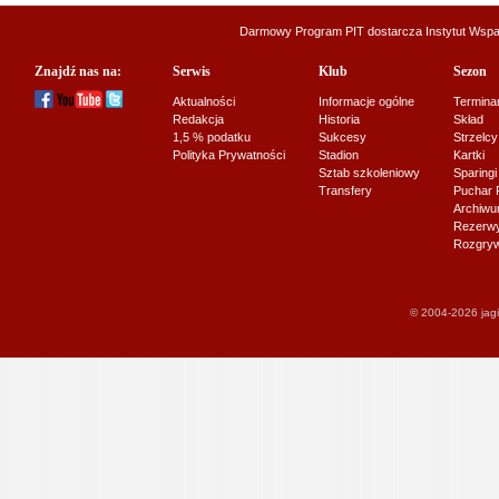
Darmowy Program PIT dostarcza
Instytut Wsp
Znajdź nas na:
Serwis
Klub
Sezon
Aktualności
Informacje ogólne
Termina
Redakcja
Historia
Skład
1,5 % podatku
Sukcesy
Strzelcy
Polityka Prywatności
Stadion
Kartki
Sztab szkoleniowy
Sparingi
Transfery
Puchar 
Archiw
Rezerwy J
Rozgryw
© 2004-2026 jagi