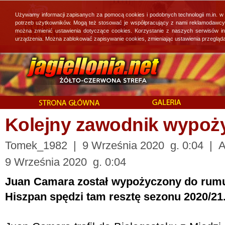
Używamy informacji zapisanych za pomocą cookies i podobnych technologii m.in. w
potrzeb użytkowników. Mogą też stosować je współpracujący z nami reklamodawcy, 
można zmienić ustawienia dotyczące cookies. Korzystanie z naszych serwisów i
urządzenia. Można zablokować zapisywanie cookies, zmieniając ustawienia przegląda
Kolejny zawodnik wypoży
Tomek_1982 | 9 Września 2020 g. 0:04 | Ak
9 Września 2020 g. 0:04
Juan Camara został wypożyczony do rum
Hiszpan spędzi tam resztę sezonu 2020/21