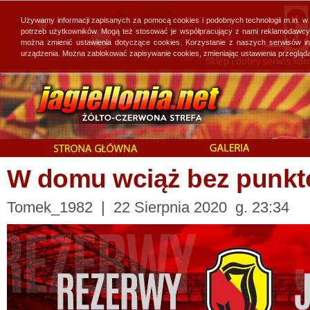
Używamy informacji zapisanych za pomocą cookies i podobnych technologii m.in. w
potrzeb użytkowników. Mogą też stosować je współpracujący z nami reklamodawcy, 
można zmienić ustawienia dotyczące cookies. Korzystanie z naszych serwisów i
urządzenia. Można zablokować zapisywanie cookies, zmieniając ustawienia przegląda
W domu wciąż bez punk
Tomek_1982 | 22 Sierpnia 2020 g. 23:34