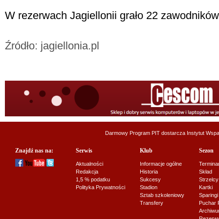
W rezerwach Jagiellonii grało 22 zawodników
Źródło: jagiellonia.pl
Darmowy Program PIT dostarcza
Instytut Wsp
Znajdź nas na:
Serwis
Klub
Sezon
Aktualności
Informacje ogólne
Termina
Redakcja
Historia
Skład
1,5 % podatku
Sukcesy
Strzelcy
Polityka Prywatności
Stadion
Kartki
Sztab szkoleniowy
Sparingi
Transfery
Puchar 
Archiw
Rezerwy J