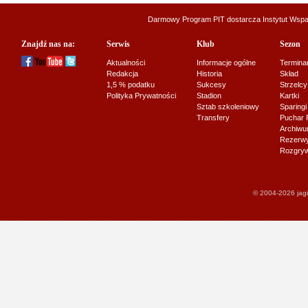
Darmowy Program PIT dostarcza
Instytut Wsp
Znajdź nas na:
Serwis
Klub
Sezon
Aktualności
Informacje ogólne
Termina
Redakcja
Historia
Skład
1,5 % podatku
Sukcesy
Strzelcy
Polityka Prywatności
Stadion
Kartki
Sztab szkoleniowy
Sparingi
Transfery
Puchar 
Archiw
Rezerwy J
Rozgryw
© 2004-2026 jagi