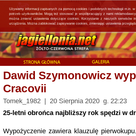
Używamy informacji zapisanych za pomocą cookies i podobnych technologii m.in. w
potrzeb użytkowników. Mogą też stosować je współpracujący z nami reklamodawcy, 
można zmienić ustawienia dotyczące cookies. Korzystanie z naszych serwisów i
urządzenia. Można zablokować zapisywanie cookies, zmieniając ustawienia przegląda
Dawid Szymonowicz wyp
Cracovii
Tomek_1982 | 20 Sierpnia 2020 g. 22:23
25-letni obrońca najbliższy rok spędzi w d
Wypożyczenie zawiera klauzulę pierwokupu. 