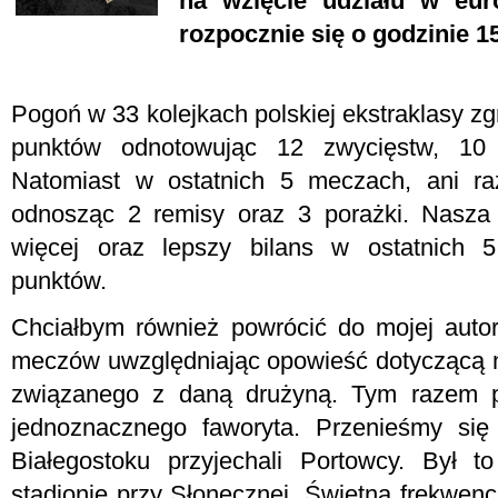
na wzięcie udziału w eur
rozpocznie się o godzinie 15
Pogoń w 33 kolejkach polskiej ekstraklasy z
punktów odnotowując 12 zwycięstw, 10
Natomiast w ostatnich 5 meczach, ani ra
odnosząc 2 remisy oraz 3 porażki. Nasza
więcej oraz lepszy bilans w ostatnich 
punktów.
Chciałbym również powrócić do mojej autor
meczów uwzględniając opowieść dotyczącą 
związanego z daną drużyną. Tym razem 
jednoznacznego faworyta. Przenieśmy się
Białegostoku przyjechali Portowcy. Był
stadionie przy Słonecznej. Świetna frekwenc