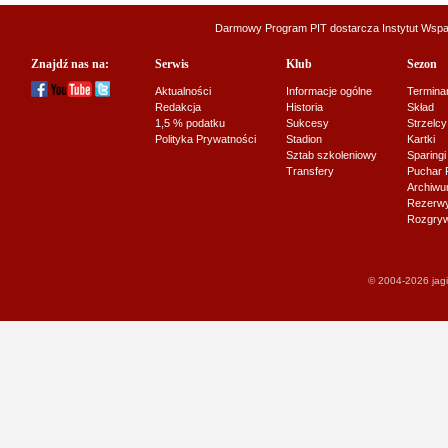
Darmowy Program PIT dostarcza
Instytut Wsp
Znajdź nas na:
Serwis
Klub
Sezon
Aktualności
Informacje ogólne
Termina
Redakcja
Historia
Skład
1,5 % podatku
Sukcesy
Strzelcy
Polityka Prywatności
Stadion
Kartki
Sztab szkoleniowy
Sparingi
Transfery
Puchar 
Archiw
Rezerwy J
Rozgryw
© 2004-2026 jagi