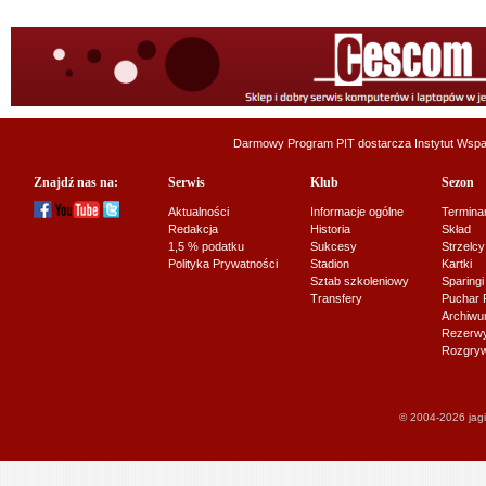
Darmowy Program PIT dostarcza
Instytut Wsp
Znajdź nas na:
Serwis
Klub
Sezon
Aktualności
Informacje ogólne
Termina
Redakcja
Historia
Skład
1,5 % podatku
Sukcesy
Strzelcy
Polityka Prywatności
Stadion
Kartki
Sztab szkoleniowy
Sparingi
Transfery
Puchar 
Archiw
Rezerwy J
Rozgryw
© 2004-2026 jagi