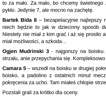
to za mało. Za mało, bo chcemy świetnego J
pykło. Jedynie 7, ale mocno na zachętę.
Bartek Bida 8
– bezapelacyjnie najlepszy n
niech będzie to jak w dziecinny sposób dw
Niestety nie miał z kim grać i aż się prosiło
miał możliwości, a szkoda…
Ogjen Mudrinski 3
- najgorszy na boisku.
strzału, anie przepychania się. Kompleksowo
Camara 5
– wszedł na boisku w drugiej połow
boisko, a padolino z ostatnich minut me
pokręcenia za ucho. Tam miałeś chłopie strzel
Pozstali grali za krótko dla oceny.