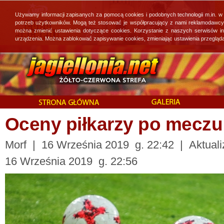
Używamy informacji zapisanych za pomocą cookies i podobnych technologii m.in. w
potrzeb użytkowników. Mogą też stosować je współpracujący z nami reklamodawcy, 
można zmienić ustawienia dotyczące cookies. Korzystanie z naszych serwisów i
urządzenia. Można zablokować zapisywanie cookies, zmieniając ustawienia przegląda
Oceny piłkarzy po meczu 
Morf | 16 Września 2019 g. 22:42 | Aktuali
16 Września 2019 g. 22:56