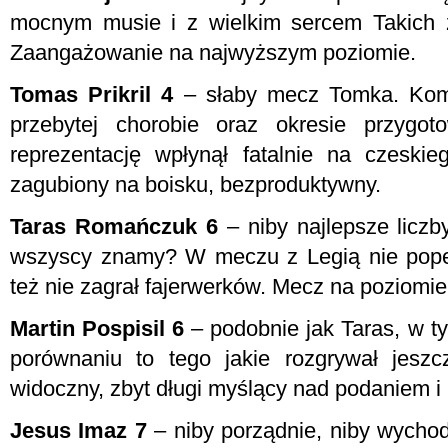
mocnym musie i z wielkim sercem Takich 
Zaangażowanie na najwyższym poziomie.
Tomas Prikril 4
– słaby mecz Tomka. Komp
przebytej chorobie oraz okresie przygo
reprezentację wpłynął fatalnie na czeski
zagubiony na boisku, bezproduktywny.
Taras Romańczuk 6
– niby najlepsze liczby
wszyscy znamy? W meczu z Legią nie popeł
też nie zagrał fajerwerków. Mecz na poziomie
Martin Pospisil 6
– podobnie jak Taras, w t
porównaniu to tego jakie rozgrywał jeszc
widoczny, zbyt długi myślący nad podaniem i
Jesus Imaz 7
– niby porządnie, niby wychodz