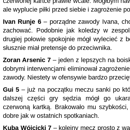
czerwonej kartce prawie wcale. Mógłbym n
ale wyplucie piłki przed siebie i zagrożenie 
Ivan Runje 6
– porządne zawody Ivana, cho
zachować. Podobnie jak koledzy w zespol
drugiej połowie spokojnie mógł wylecieć z b
słusznie miał pretensje do przeciwnika.
Zoran Arsenic 7
– jeden z lepszych na boisk
dobrymi interwencjami eliminował zagrożeni
zawody. Niestety w ofensywie bardzo przecięt
Gui 5
– już na początku meczu sanki po któ
dalszej części gry sędzia mógł go uka
czerwoną kartką. Brakowało mu szybkości, 
dobre jak w ostatnich spotkaniach.
Kuba Wójcicki 7
– kolejny mecz prosto z wąt