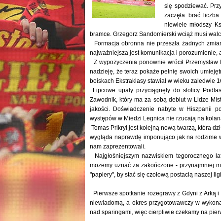
się spodziewać. Prz
zaczęła brać liczb
niewiele młodszy Ks
bramce. Grzegorz Sandomierski wciąż musi walc
Formacja obronna nie przeszła żadnych zmian. 
najważniejsza jest komunikacja i porozumienie,
Z wypożyczenia ponownie wrócił Przemysław My
nadzieję, że teraz pokaże pełnię swoich umiejętn
boiskach Ekstraklasy stawiał w wieku zaledwie 16
Lipcowe upały przyciągnęły do stolicy Podla
Zawodnik, który ma za sobą debiut w Lidze Mis
jakości. Doświadczenie nabyte w Hiszpanii p
występów w Miedzi Legnica nie rzucają na kolana,
Tomas Prikryl jest kolejną nową twarzą, która d
wygląda naprawdę imponująco jak na rodzime wa
nam zaprezentowali.
Najgłośniejszym nazwiskiem tegorocznego lata
możemy uznać za zakończone - przynajmniej mie
"papiery", by stać się czołową postacią naszej ligi
Pierwsze spotkanie rozegrawy z Gdyni z Arką i 
niewiadomą, a okres przygotowawczy w wykonani
nad sparingami, więc cierpliwie czekamy na pie