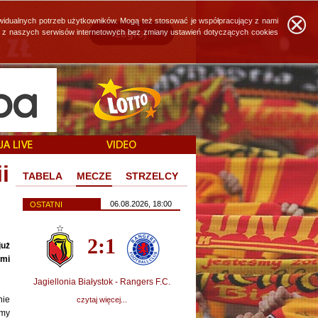
widualnych potrzeb użytkowników. Mogą też stosować je współpracujący z nami
ie z naszych serwisów internetowych bez zmiany ustawień dotyczących cookies
i
TABELA
MECZE
STRZELCY
06.08.2026, 18:00
OSTATNI
2:1
już
ymi
Jagiellonia Białystok - Rangers F.C.
nie
czytaj więcej...
śmy