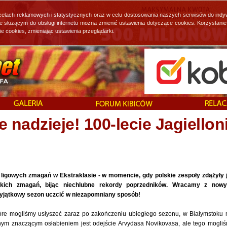
 celach reklamowych i statystycznych oraz w celu dostosowania naszych serwisów do indy
ie służącym do obsługi internetu można zmienić ustawienia dotyczące cookies. Korzystan
cookies, zmieniając ustawienia przeglądarki.
nadzieje! 100-lecie Jagielloni
 ligowych zmagań w Ekstraklasie - w momencie, gdy polskie zespoły zdążyły 
skich zmagań, bijąc niechlubne rekordy poprzedników. Wracamy z now
wyjątkowy sezon uczcić w niezapomniany sposób!
re mogliśmy usłyszeć zaraz po zakończeniu ubiegłego sezonu, w Białymstoku 
ynym znaczącym osłabieniem jest odejście Arvydasa Novikovasa, ale tego mogli