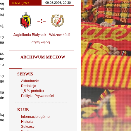
09.08.2026, 20:30
NASTĘPNY
órę
edł
iej
-:-
ej,
Jagiellonia Białystok - Widzew Łódź
jmy
 na
czytaj więcej...
za.
ARCHIWUM MECZÓW
chę
y z
SERWIS
ocy
Aktualności
 go
Redakcja
1,5 % podatku
ika
Polityka Prywatności
kie
KLUB
lką
Informacje ogólne
się
Historia
Sukcesy