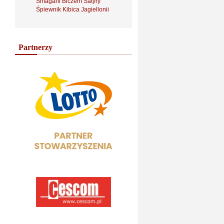
Smagani Biczem Satyry
Śpiewnik Kibica Jagiellonii
Partnerzy