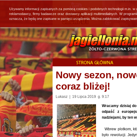
Używamy informacji zapisanych za pomocą cookies i podobnych technologii m.in. w
reklamodawcy, firmy badawcze oraz dostawcy aplikacji multimedialnych. W program
oznacza, że będą one zapisane w pamięci urządzenia. Można zablokować zapisywanie 
Nowy sezon, nowe 
coraz bliżej!
Lukasz | 19 Lipca 2019 g. 9:17
Wracamy dzisiaj do
odpaść z europej
nadziejami, by ten 
Wbrew plotkom, któ
było rewolucji. Jed