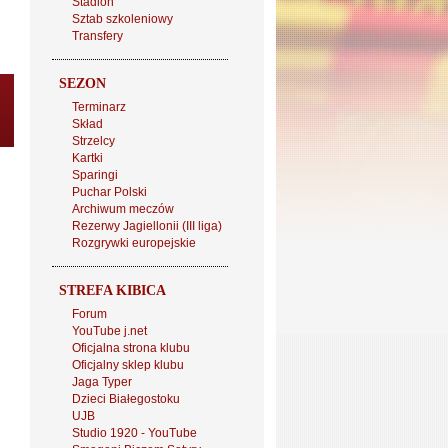
Stadion
Sztab szkoleniowy
Transfery
SEZON
Terminarz
Skład
Strzelcy
Kartki
Sparingi
Puchar Polski
Archiwum meczów
Rezerwy Jagiellonii (III liga)
Rozgrywki europejskie
STREFA KIBICA
Forum
YouTube j.net
Oficjalna strona klubu
Oficjalny sklep klubu
Jaga Typer
Dzieci Białegostoku
UJB
Studio 1920 - YouTube