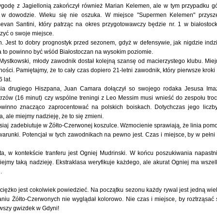
ygodę z Jagiellonią zakończył również Marian Kelemen, ale w tym przypadku g
a w dowodzie. Wieku się nie oszuka. W miejsce "Supermen Kelemen" przysz
evan Santini, który patrząc na okres przygotowawczy będzie nr. 1 w białostock
zyć o swoje miejsce.
Jest to dobry prognostyk przed sezonem, gdyż w defensywie, jak nigdzie indzi
 a to powinno być wśód Białostoczan na wysokim poziomie.
stkowski, młody zawodnik dostał kolejną szansę od macierzystego klubu. Mie
ości. Pamiętajmy, że to cały czas dopiero 21-letni zawodnik, który pierwsze kroki
 lat.
sia drugiego Hiszpana, Juan Camara dołączył so swojego rodaka Jesusa Ima
trzów (16 minut) czy wspólne treningi z Leo Messim musi wnieść do zespołu tro
owinno znacząco zaprocentować na polskich boiskach. Dotychczas jego liczb
 ale miejmy nadzieję, że to się zmieni.
zisiaj zadebiutuje w Żółto-Czerwonej koszulce. Wzmocienie sprawiają, że linia pom
runki. Potencjał w tych zawodnikach na pewno jest. Czas i miejsce, by w pełni
, w kontekście tranferu jest Ogniej Mudrinski. W końcu poszukiwania napastn
jmy taką nadzieję. Ekstraklasa weryfikuje każdego, ale akurat Ogniej ma wszel
.
ciężko jest cokolwiek powiedzieć. Na początku sezonu każdy rywal jest jedną wie
u Żółto-Czerwonych nie wyglądał kolorowo. Nie czas i miejsce, by roztrząsać 
rwszy gwizdek w Gdyni!